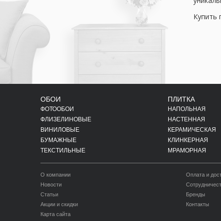
уникаль
Купить 
ОБОИ
ПЛИТКА
ФОТООБОИ
НАПОЛЬНАЯ
ФЛИЗЕЛИНОВЫЕ
НАСТЕННАЯ
ВИНИЛОВЫЕ
КЕРАМИЧЕСКАЯ
БУМАЖНЫЕ
КЛИНКЕРНАЯ
ТЕКСТИЛЬНЫЕ
МРАМОРНАЯ
О компании
Оплата и дос
Новости
Сотрудничес
Статьи
Бренды
Акции и скидки
Контакты
Карта сайта