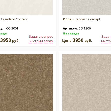
:
Grandeco Concept
Обои:
Grandeco Concept
кул:
CO 3001
Артикул:
CO 1206
ладе
На складе
Задать вопрос
Задат
3950
3950
а
руб.
Цена
руб.
Быстрый заказ
Быстр