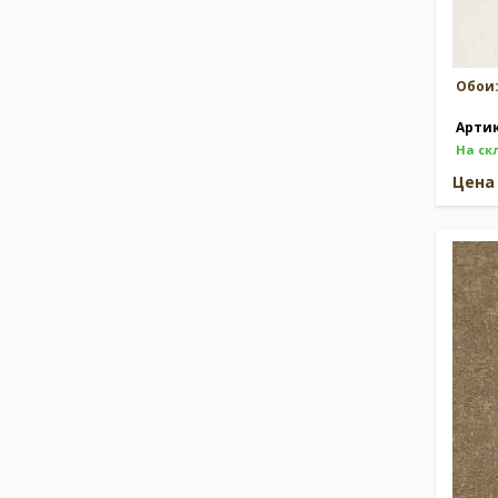
Обои
Арти
На ск
Цен