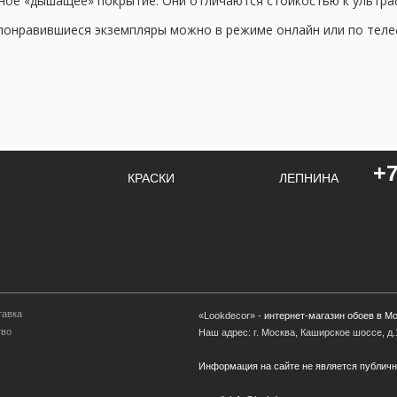
ное «дышащее» покрытие. Они отличаются стойкостью к ультраф
понравившиеся экземпляры можно в режиме онлайн или по телефо
+7
КРАСКИ
ЛЕПНИНА
тавка
«Lookdecor» -
интернет-магазин обоев в М
тво
Наш адрес: г. Москва, Каширское шоссе, д.1
Информация на сайте не является публич