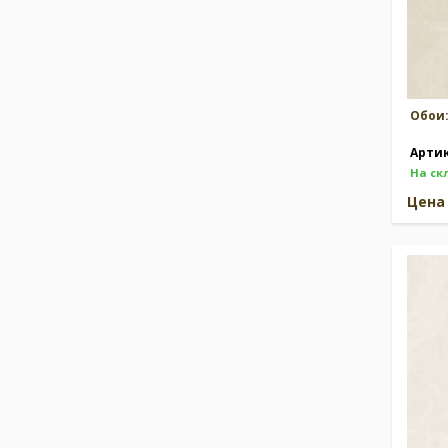
Обои
Арти
На ск
Цен