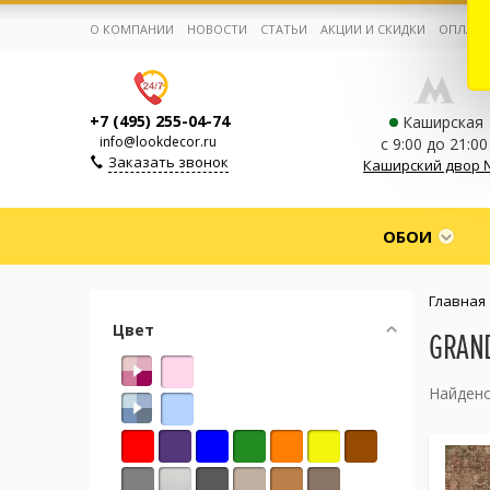
О КОМПАНИИ
НОВОСТИ
СТАТЬИ
АКЦИИ И СКИДКИ
ОПЛАТА
+7 (495) 255-04-74
Каширская
info@lookdecor.ru
с 9:00 до 21:00
Заказать звонок
Каширский двор 
Корзина:
0
ОБОИ
Избранное:
0 товаров
Главная
Цвет
GRAN
Каталог
Найдено
Компания
Личный кабинет