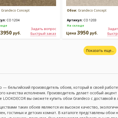
:
Grandeco Concept
Обои:
Grandeco Concept
кул:
CO 1204
Артикул:
CO 1203
ладе
На складе
Задать вопрос
Задат
3950
3950
а
руб.
Цена
руб.
Быстрый заказ
Быстр
Показать еще...
o — бельгийский производитель обоев, который в своей работе
ого качества исполнения. Производитель делает особый акцент
е LOOKDECOR вы сможете купить обои Grandeco с доставкой в 
ествами таких обоев являются их высокое качество, экологичн
лен, гостиных и детских комнат. В каталоге представлены обои