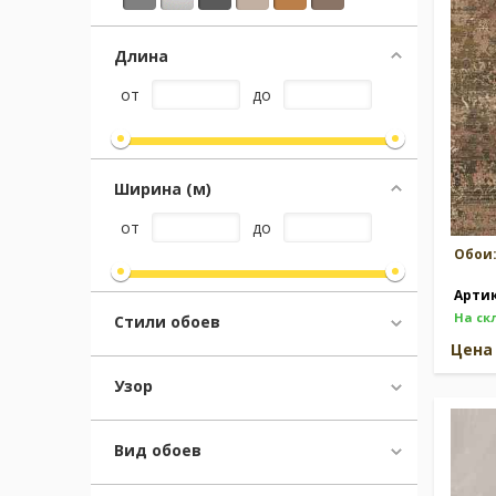
Длина
Москва
(сменить город)
от
до
Заказать обратный звонок
Ширина (м)
от
до
Обои
Арти
На ск
Стили обоев
Цен
Узор
Вид обоев