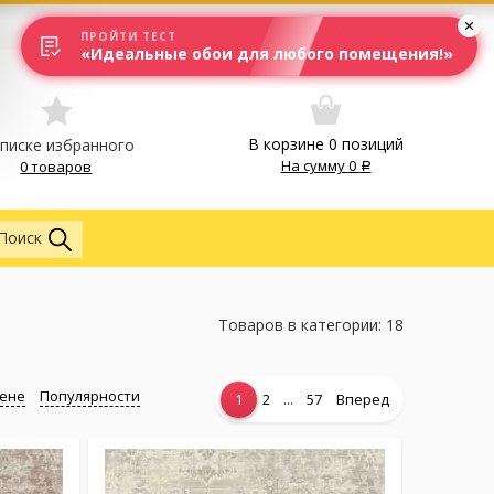
Вход
Москва
ПРОЙТИ ТЕСТ
«Идеальные обои для любого помещения!»
В корзине
0
позиций
списке избранного
На сумму
0
0 товаров
Везде
Поиск
Товаров в категории: 18
ене
Популярности
...
1
2
57
Вперед