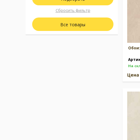
Сбросить фильтр
Все товары
Обои
Арти
На ск
Цен