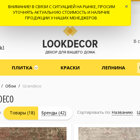
ВНИМАНИЕ! В СВЯЗИ С СИТУАЦИЕЙ НА РЫНКЕ, ПРОСИМ
×
 И ДОСТАВКА
СОТРУДНИЧЕСТВО
КОНТАКТЫ
ОТЗЫВЫ
УТОЧНЯТЬ АКТУАЛЬНУЮ СТОИМОСТЬ И НАЛИЧИЕ
ПРОДУКЦИИ У НАШИХ МЕНЕДЖЕРОВ.
В 
№1
ПЛИТКА
КРАСКИ
ЛЕПНИНА
/
/
Обои
Grandeco
DECO
:
Сортировать по:
Названию
Ц
Товары (18)
Бренды (42)