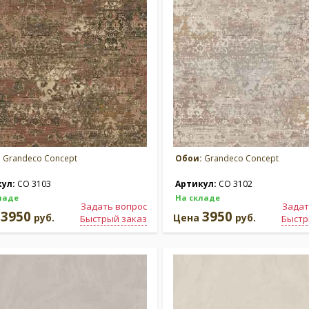
:
Grandeco Concept
Обои:
Grandeco Concept
кул:
CO 3103
Артикул:
CO 3102
ладе
На складе
Задать вопрос
Задат
3950
3950
а
руб.
Цена
руб.
Быстрый заказ
Быстр