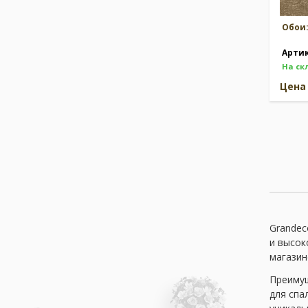
Обои
Арти
На ск
Цен
Grandec
и высок
магазин
Преимущ
для спа