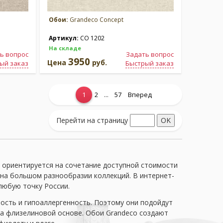
Обои:
Grandeco Concept
Артикул:
CO 1202
На складе
ь вопрос
Задать вопрос
3950
Цена
руб.
ый заказ
Быстрый заказ
...
1
2
57
Вперед
Перейти на страницу
 ориентируется на сочетание доступной стоимости
 на большом разнообразии коллекций. В интернет-
любую точку России.
ость и гипоаллергенность. Поэтому они подойдут
 на флизелиновой основе. Обои Grandeco создают