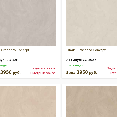
:
Grandeco Concept
Обои:
Grandeco Concept
кул:
CO 3010
Артикул:
CO 3009
ладе
На складе
Задать вопрос
Задат
3950
3950
а
руб.
Цена
руб.
Быстрый заказ
Быстр