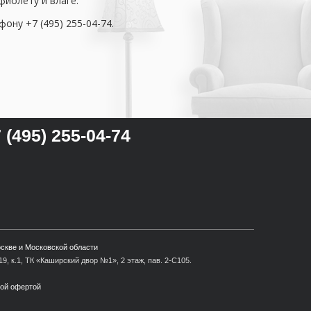
иолету и влаге.
ну +7 (495) 255-04-74.
 (495) 255-04-74
оскве и Московской области
9, к.1, ТК «Каширский двор №1», 2 этаж, пав. 2-С105.
ной офертой