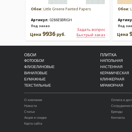
Обои:
Little Greene Painted Papers
Обои:
L
Артикул:
0286ESBRIGH
Артику
Под заказ
Под за
Задать вопрос
9936
Цена
руб.
Цена
Быстрый заказ
ОБОИ
ПЛИТКА
ФОТООБОИ
НАПОЛЬНАЯ
ФЛИЗЕЛИНОВЫЕ
НАСТЕННАЯ
ВИНИЛОВЫЕ
КЕРАМИЧЕСКАЯ
БУМАЖНЫЕ
КЛИНКЕРНАЯ
ТЕКСТИЛЬНЫЕ
МРАМОРНАЯ
О компании
Оплата и дос
Новости
Сотрудничес
Статьи
Бренды
Акции и скидки
Контакты
Карта сайта