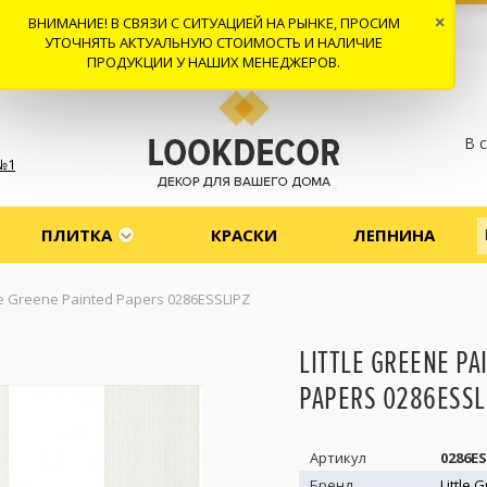
ВНИМАНИЕ! В СВЯЗИ С СИТУАЦИЕЙ НА РЫНКЕ, ПРОСИМ
×
 И ДОСТАВКА
СОТРУДНИЧЕСТВО
КОНТАКТЫ
ОТЗЫВЫ
УТОЧНЯТЬ АКТУАЛЬНУЮ СТОИМОСТЬ И НАЛИЧИЕ
ПРОДУКЦИИ У НАШИХ МЕНЕДЖЕРОВ.
В 
№1
ПЛИТКА
КРАСКИ
ЛЕПНИНА
tle Greene Painted Papers 0286ESSLIPZ
LITTLE GREENE PA
PAPERS 0286ESSL
Артикул
0286E
Бренд
Little 