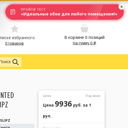
Вход
Москва
ПРОЙТИ ТЕСТ
«Идеальные обои для любого помещения!»
В корзине
0
позиций
списке избранного
На сумму
0
0 товаров
Обои
Поиск
INTED
Цена
Под заказ
9936
IPZ
Цена
руб.
за 1
рул.
SSLIPZ
Greene