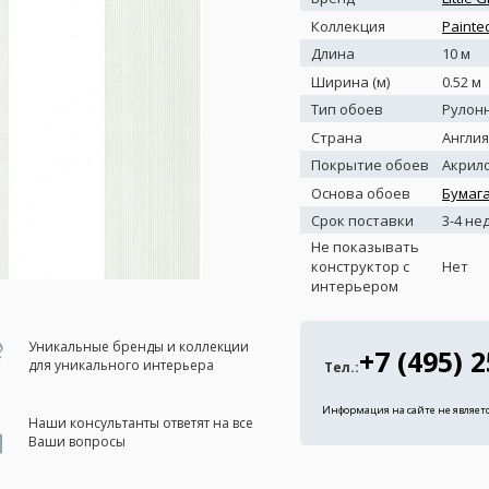
Коллекция
Painte
Длина
10 м
Ширина (м)
0.52 м
Тип обоев
Рулон
Страна
Англия
Покрытие обоев
Акрил
Основа обоев
Бумаг
Срок поставки
3-4 не
Не показывать
конструктор с
Нет
интерьером
Уникальные бренды и коллекции
+7 (495) 
для уникального интерьера
Тел.:
Информация на сайте не являет
Наши консультанты ответят на все
Ваши вопросы