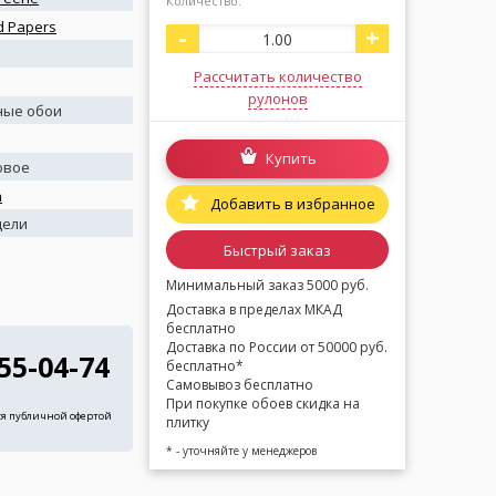
Количество:
d Papers
-
+
Рассчитать количество
рулонов
ные обои
Купить
овое
а
Добавить в избранное
дели
Быстрый заказ
Минимальный заказ 5000 руб.
Доставка в пределах МКАД
бесплатно
Доставка по России от 50000 руб.
255-04-74
бесплатно*
Самовывоз бесплатно
При покупке обоев скидка на
ся публичной офертой
плитку
* - уточняйте у менеджеров