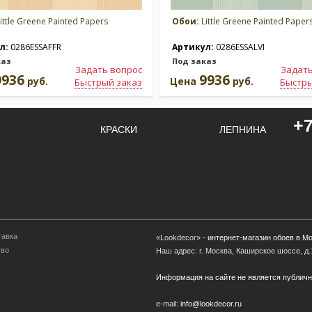
ittle Greene Painted Papers
Обои:
Little Greene Painted Paper
л:
0286ESSAFFR
Артикул:
0286ESSALVI
каз
Под заказ
Задать вопрос
Задать
9936
9936
руб.
Цена
руб.
Быстрый заказ
Быстры
+7
КРАСКИ
ЛЕПНИНА
тавка
«Lookdecor» -
интернет-магазин обоев в М
тво
Наш адрес: г. Москва, Каширское шоссе, д.1
Информация на сайте не является публич
e-mail:
info@lookdecor.ru