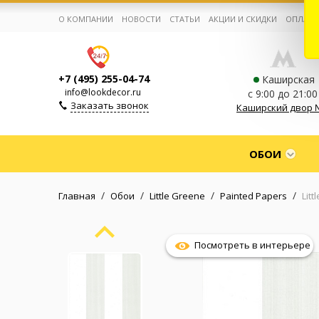
О КОМПАНИИ
НОВОСТИ
СТАТЬИ
АКЦИИ И СКИДКИ
ОПЛАТА
+7 (495) 255-04-74
Каширская
info@lookdecor.ru
с 9:00 до 21:00
Заказать звонок
Каширский двор 
Корзина:
0
ОБОИ
Избранное:
0 товаров
/
/
/
/
Главная
Обои
Little Greene
Painted Papers
Lit
Каталог
Посмотреть в интерьере
Компания
Личный кабинет