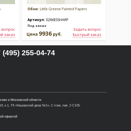
s
Обои:
Little Greene Painted Papers
Обои:
Lit
Артикул:
0286ESSHARP
Артикул
Под заказ
Под зака
 вопрос
Задать вопрос
9936
9
Цена
руб.
Цена
й заказ
Быстрый заказ
 (495) 255-04-74
оскве и Московской области
9, к.1, ТК «Каширский двор №1», 2 этаж, пав. 2-С105.
ной офертой