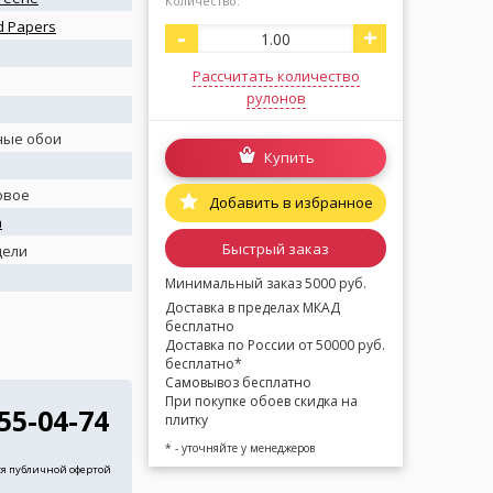
Количество:
d Papers
-
+
Рассчитать количество
рулонов
ные обои
Купить
овое
Добавить в избранное
а
Быстрый заказ
дели
Минимальный заказ 5000 руб.
Доставка в пределах МКАД
бесплатно
Доставка по России от 50000 руб.
бесплатно*
Самовывоз бесплатно
При покупке обоев скидка на
255-04-74
плитку
* - уточняйте у менеджеров
ся публичной офертой