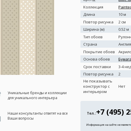
Коллекция
Painte
Длина
10 м
Повтор рисунка
2 см
Ширина (м)
0.52 м
Тип обоев
Рулон
Страна
Англия
Покрытие обоев
Акрил
Основа обоев
Бумаг
Срок поставки
3-4 не
Повтор рисунка
2
Не показывать
конструктор с
Нет
интерьером
Уникальные бренды и коллекции
для уникального интерьера
+7 (495) 
Наши консультанты ответят на все
Тел.:
Ваши вопросы
Информация на сайте не являет