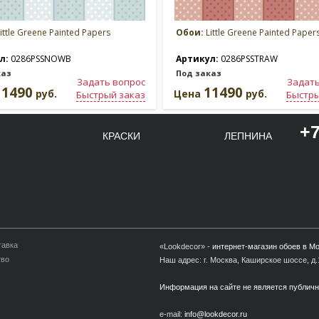
ittle Greene Painted Papers
Обои:
Little Greene Painted Paper
л:
0286PSSNOWB
Артикул:
0286PSSTRAW
каз
Под заказ
Задать вопрос
Задать
11490
11490
руб.
Цена
руб.
Быстрый заказ
Быстры
+7
КРАСКИ
ЛЕПНИНА
тавка
«Lookdecor» -
интернет-магазин обоев в М
тво
Наш адрес: г. Москва, Каширское шоссе, д.1
Информация на сайте не является публич
e-mail:
info@lookdecor.ru