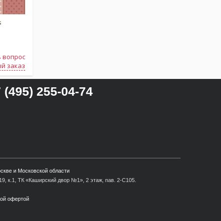
s
 вопрос
й заказ
 (495) 255-04-74
оскве и Московской области
9, к.1, ТК «Каширский двор №1», 2 этаж, пав. 2-С105.
ной офертой