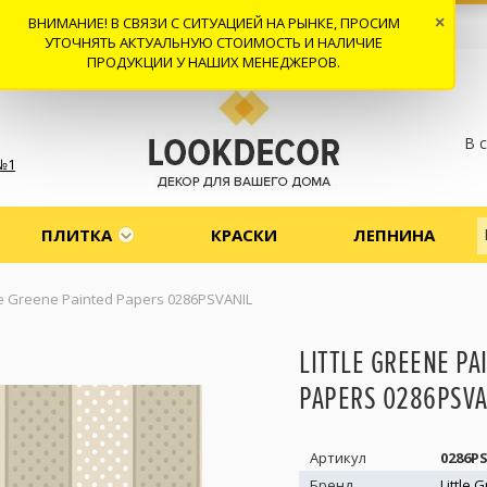
ВНИМАНИЕ! В СВЯЗИ С СИТУАЦИЕЙ НА РЫНКЕ, ПРОСИМ
×
 И ДОСТАВКА
СОТРУДНИЧЕСТВО
КОНТАКТЫ
ОТЗЫВЫ
УТОЧНЯТЬ АКТУАЛЬНУЮ СТОИМОСТЬ И НАЛИЧИЕ
ПРОДУКЦИИ У НАШИХ МЕНЕДЖЕРОВ.
В 
№1
ПЛИТКА
КРАСКИ
ЛЕПНИНА
tle Greene Painted Papers 0286PSVANIL
LITTLE GREENE PA
PAPERS 0286PSVA
Артикул
0286P
Бренд
Little 