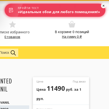
Вход
Москва
ПРОЙТИ ТЕСТ
«Идеальные обои для любого помещения!»
В корзине
0
позиций
списке избранного
На сумму
0
0 товаров
Обои
Поиск
INTED
Цена
Под заказ
11490
NIL
Цена
руб.
за 1
рул.
SVANIL
Greene