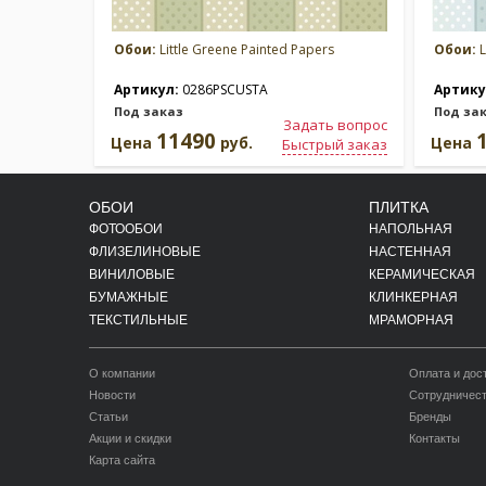
Обои:
Little Greene Painted Papers
Обои:
L
Артикул:
0286PSCUSTA
Артику
Под заказ
Под за
Задать вопрос
11490
Цена
руб.
Цена
Быстрый заказ
ОБОИ
ПЛИТКА
ФОТООБОИ
НАПОЛЬНАЯ
ФЛИЗЕЛИНОВЫЕ
НАСТЕННАЯ
ВИНИЛОВЫЕ
КЕРАМИЧЕСКАЯ
БУМАЖНЫЕ
КЛИНКЕРНАЯ
ТЕКСТИЛЬНЫЕ
МРАМОРНАЯ
О компании
Оплата и дос
Новости
Сотрудничес
Статьи
Бренды
Акции и скидки
Контакты
Карта сайта