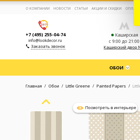
О КОМПАНИИ
НОВОСТИ
СТАТЬИ
АКЦИИ И СКИДКИ
ОПЛАТА
+7 (495) 255-04-74
Каширская
info@lookdecor.ru
с 9:00 до 21:00
Заказать звонок
Каширский двор 
Корзина:
0
ОБОИ
Избранное:
0 товаров
/
/
/
/
Главная
Обои
Little Greene
Painted Papers
Lit
Каталог
Посмотреть в интерьере
Компания
Личный кабинет