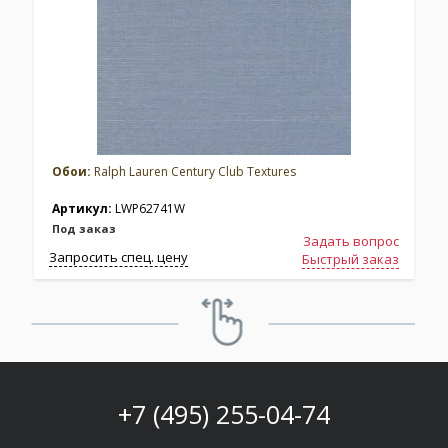
Обои:
Ralph Lauren Century Club Textures
Артикул:
LWP62741W
Под заказ
Задать вопрос
Запросить спец. цену
З
Быстрый заказ
+7 (495) 255-04-74