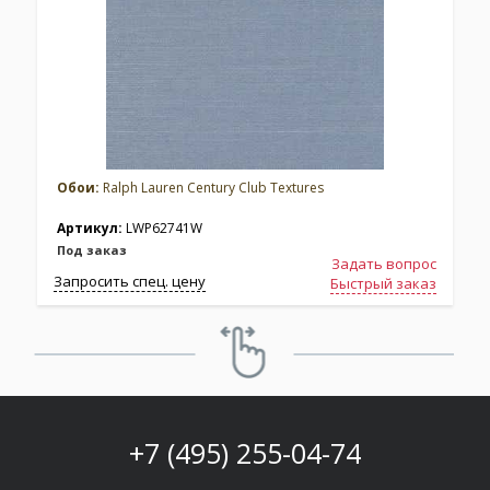
Обои:
Ralph Lauren Century Club Textures
Артикул:
LWP62741W
Под заказ
Задать вопрос
Запросить спец. цену
З
Быстрый заказ
+7 (495) 255-04-74