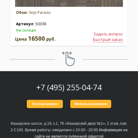
Обои:
Sirpi Paraiso
Артикул:
50338
На складе
Задать вопрос
16500
Цена
руб.
Быстрый заказ
+7 (495) 255-04-74
Полная версия
Мобильная версия
Каширское шоссе, д.19, к.1, ТК «Каширский двор №1», 2 этаж, пав.
2-С105. Время работы: ежедневно с 10-00 - 20:00
Информация на
сайте не является публичной офертой