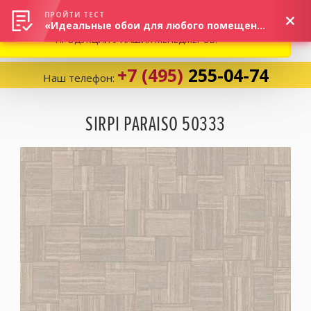
ВНИМАНИЕ! В СВЯЗИ С СИТУАЦИЕЙ НА РЫНКЕ, ПРОСИМ
×
ПРОЙТИ ТЕСТ
«Идеальные обои для любого помещения!»
УТОЧНЯТЬ АКТУАЛЬНУЮ СТОИМОСТЬ И НАЛИЧИЕ
ПРОДУКЦИИ У НАШИХ МЕНЕДЖЕРОВ.
+7 (495)
255-04-74
Наш телефон:
Корзина:
0
SIRPI PARAISO 50333
Избранное:
0 товаров
Каталог
Компания
Личный кабинет