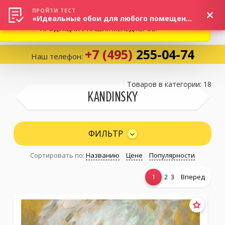
ВНИМАНИЕ! В СВЯЗИ С СИТУАЦИЕЙ НА РЫНКЕ, ПРОСИМ
×
ПРОЙТИ ТЕСТ
«Идеальные обои для любого помещения!»
УТОЧНЯТЬ АКТУАЛЬНУЮ СТОИМОСТЬ И НАЛИЧИЕ
ПРОДУКЦИИ У НАШИХ МЕНЕДЖЕРОВ.
+7 (495)
255-04-74
Наш телефон:
Корзина:
0
Товаров в категории: 18
KANDINSKY
Избранное:
0 товаров
ФИЛЬТР
Сортировать по:
Названию
Цене
Популярности
Каталог
1
2
3
Вперед
Компания
Личный кабинет