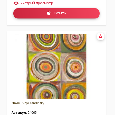
Быстрый просмотр
Купить
Обои:
Sirpi Kandinsky
Артикул:
24095