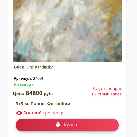
Москва
(сменить город)
Заказать обратный звонок
Обои:
Sirpi Kandinsky
Артикул:
24091
На складе
Задать вопрос
84800
Цена
руб.
Быстрый заказ
3x3 м. Панно. Фотообои.
Быстрый просмотр
Купить