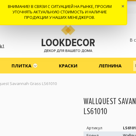
ВНИМАНИЕ! В СВЯЗИ С СИТУАЦИЕЙ НА РЫНКЕ, ПРОСИМ
×
 И ДОСТАВКА
СОТРУДНИЧЕСТВО
КОНТАКТЫ
ОТЗЫВЫ
УТОЧНЯТЬ АКТУАЛЬНУЮ СТОИМОСТЬ И НАЛИЧИЕ
ПРОДУКЦИИ У НАШИХ МЕНЕДЖЕРОВ.
В 
№1
ПЛИТКА
КРАСКИ
ЛЕПНИНА
quest Savannah Grass LS61010
WALLQUEST SAVA
LS61010
Артикул
LS6101
Бренд
Wallqu