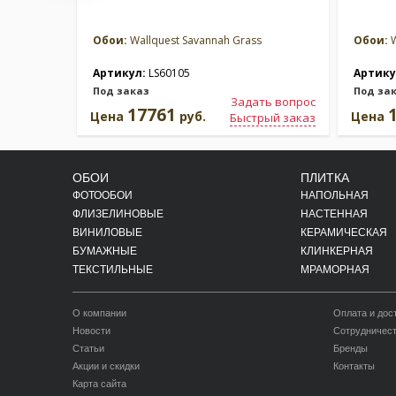
Обои:
Wallquest Savannah Grass
Обои:
W
Артикул:
LS60105
Артику
Под заказ
Под за
Задать вопрос
17761
Цена
руб.
Цена
Быстрый заказ
ОБОИ
ПЛИТКА
ФОТООБОИ
НАПОЛЬНАЯ
ФЛИЗЕЛИНОВЫЕ
НАСТЕННАЯ
ВИНИЛОВЫЕ
КЕРАМИЧЕСКАЯ
БУМАЖНЫЕ
КЛИНКЕРНАЯ
ТЕКСТИЛЬНЫЕ
МРАМОРНАЯ
О компании
Оплата и дос
Новости
Сотрудничес
Статьи
Бренды
Акции и скидки
Контакты
Карта сайта