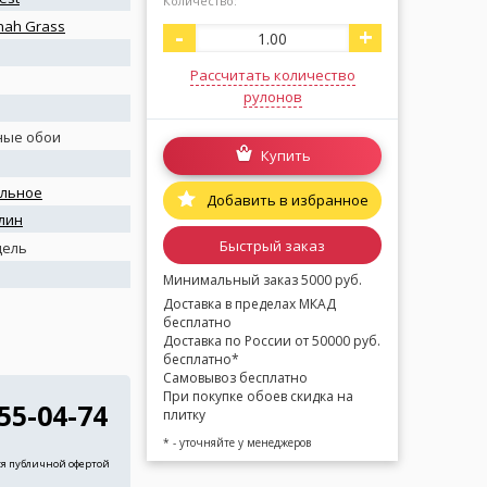
Количество:
nah Grass
-
+
Рассчитать количество
рулонов
ные обои
Купить
ильное
Добавить в избранное
лин
Быстрый заказ
дель
Минимальный заказ 5000 руб.
Доставка в пределах МКАД
бесплатно
Доставка по России от 50000 руб.
бесплатно*
Самовывоз бесплатно
При покупке обоев скидка на
255-04-74
плитку
* - уточняйте у менеджеров
ся публичной офертой