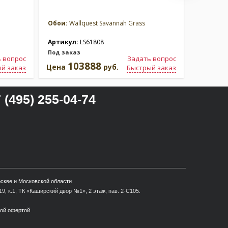
Обои:
Wallquest Savannah Grass
Обои:
Wal
Артикул:
LS61808
Артикул
Под заказ
Под зака
 вопрос
Задать вопрос
103888
1
Цена
руб.
Цена
й заказ
Быстрый заказ
 (495) 255-04-74
оскве и Московской области
9, к.1, ТК «Каширский двор №1», 2 этаж, пав. 2-С105.
ной офертой