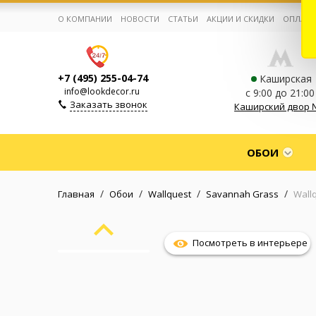
О КОМПАНИИ
НОВОСТИ
СТАТЬИ
АКЦИИ И СКИДКИ
ОПЛАТА
+7 (495) 255-04-74
Каширская
info@lookdecor.ru
с 9:00 до 21:00
Заказать звонок
Каширский двор 
Корзина:
0
ОБОИ
Избранное:
0 товаров
/
/
/
/
Главная
Обои
Wallquest
Savannah Grass
Wall
Каталог
Посмотреть в интерьере
Компания
Личный кабинет