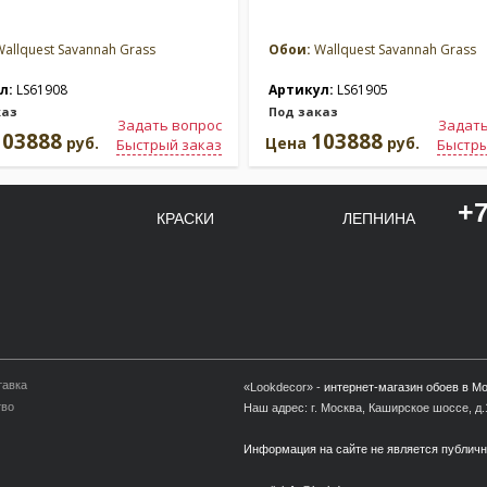
allquest Savannah Grass
Обои:
Wallquest Savannah Grass
л:
LS61908
Артикул:
LS61905
каз
Под заказ
Задать вопрос
Задать
103888
103888
руб.
Цена
руб.
Быстрый заказ
Быстры
+7
КРАСКИ
ЛЕПНИНА
тавка
«Lookdecor» -
интернет-магазин обоев в М
тво
Наш адрес: г. Москва, Каширское шоссе, д.1
Информация на сайте не является публич