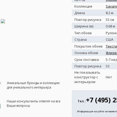
Коллекция
Savan
Длина
8.2 м
Повтор рисунка
53 см
Ширина (м)
0.68 м
Тип обоев
Рулон
Страна
США
Покрытие обоев
Текст
Основа обоев
Флизе
Срок поставки
5-7 не
Повтор рисунка
53
Не показывать
конструктор с
Нет
интерьером
Уникальные бренды и коллекции
для уникального интерьера
+7 (495) 
Наши консультанты ответят на все
Тел.:
Ваши вопросы
Информация на сайте не являет