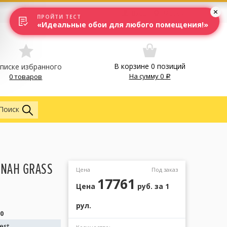
Вход
Москва
ПРОЙТИ ТЕСТ
«Идеальные обои для любого помещения!»
В корзине
0
позиций
списке избранного
На сумму
0
0 товаров
Обои
Поиск
NNAH GRASS
Цена
Под заказ
17761
Цена
руб.
за 1
рул.
0
est