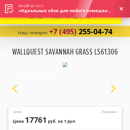
ВНИМАНИЕ! В СВЯЗИ С СИТУАЦИЕЙ НА РЫНКЕ, ПРОСИМ
×
ПРОЙТИ ТЕСТ
«Идеальные обои для любого помещения!»
УТОЧНЯТЬ АКТУАЛЬНУЮ СТОИМОСТЬ И НАЛИЧИЕ
ПРОДУКЦИИ У НАШИХ МЕНЕДЖЕРОВ.
+7 (495)
255-04-74
Наш телефон:
Корзина:
0
WALLQUEST SAVANNAH GRASS LS61306
Избранное:
0 товаров
Каталог
Компания
Цена
Под заказ
17761
Цена
руб.
за 1 рул.
Личный кабинет