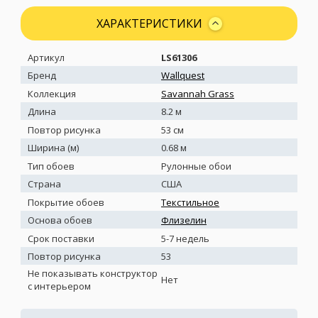
ХАРАКТЕРИСТИКИ
Артикул
LS61306
Бренд
Wallquest
Коллекция
Savannah Grass
Длина
8.2 м
Повтор рисунка
53 см
Ширина (м)
0.68 м
Тип обоев
Рулонные обои
Страна
США
Покрытие обоев
Текстильное
Основа обоев
Флизелин
Срок поставки
5-7 недель
Повтор рисунка
53
Не показывать конструктор
Нет
с интерьером