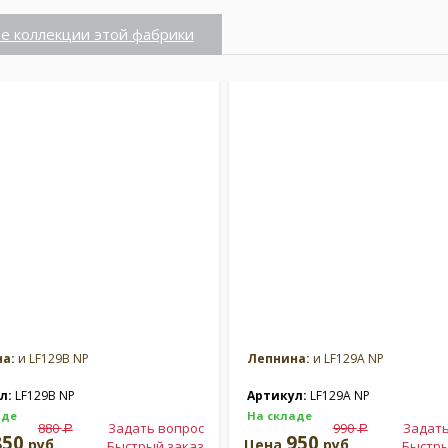
е коллекции этой фабрики
а:
и LF129B NP
Лепнина:
и LF129A NP
л:
LF129B NP
Артикул:
LF129A NP
аде
На складе
880
Задать вопрос
990
Задать
a
a
850
950
руб.
Цена
руб.
Быстрый заказ
Быстры