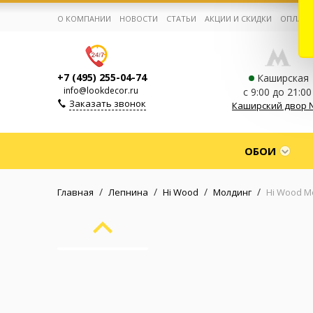
О КОМПАНИИ
НОВОСТИ
СТАТЬИ
АКЦИИ И СКИДКИ
ОПЛАТА
+7 (495) 255-04-74
Каширская
info@lookdecor.ru
с 9:00 до 21:00
Заказать звонок
Каширский двор 
Корзина:
0
ОБОИ
Избранное:
0 товаров
/
/
/
/
Главная
Лепнина
Hi Wood
Молдинг
Hi Wood М
Каталог
Компания
Личный кабинет