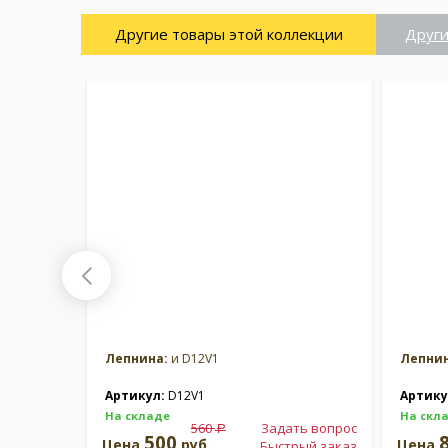
Другие товары этой коллекции
Други
Лепнина:
и D12V1
Лепнин
Артикул:
D12V1
Артику
На складе
На скл
560
Задать вопрос
a
500
Цена
руб.
Цена
Быстрый заказ