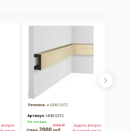
Лепнина:
и LB40 G372
Лепнина
Артикул:
LB40 G372
Артикул
На складе
На склад
 вопрос
2150
Задать вопрос
a
2000
2
Цена
руб.
Цена
й заказ
Быстрый заказ