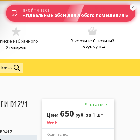
Вход
Москва
ПРОЙТИ ТЕСТ
«Идеальные обои для любого помещения!»
В корзине
0
позиций
списке избранного
На сумму
0
0 товаров
Лепнина
Поиск
ГИ D12V1
Цена
Есть на складе
650
Цена
руб.
за 1 шт
680
a
 BR417
Количество:
od