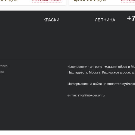
+7
КРАСКИ
ЛЕПНИНА
тавка
«Lookdecor» -
интернет-магазин обоев в М
тво
Наш адрес: г. Москва, Каширское шоссе, д.1
Информация на сайте не является публич
e-mail:
info@lookdecor.ru