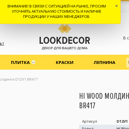
ВНИМАНИЕ! В СВЯЗИ С СИТУАЦИЕЙ НА РЫНКЕ, ПРОСИМ
×
 И ДОСТАВКА
СОТРУДНИЧЕСТВО
КОНТАКТЫ
ОТЗЫВЫ
УТОЧНЯТЬ АКТУАЛЬНУЮ СТОИМОСТЬ И НАЛИЧИЕ
ПРОДУКЦИИ У НАШИХ МЕНЕДЖЕРОВ.
В 
№1
ПЛИТКА
КРАСКИ
ЛЕПНИНА
олдинги D12V1 BR417
HI WOOD МОЛДИН
BR417
Артикул
D12V1
Бренд
Hi Wo