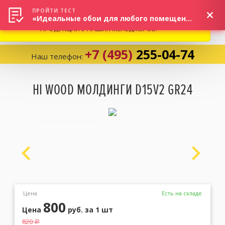
ВНИМАНИЕ! В СВЯЗИ С СИТУАЦИЕЙ НА РЫНКЕ, ПРОСИМ
×
ПРОЙТИ ТЕСТ
«Идеальные обои для любого помещения!»
УТОЧНЯТЬ АКТУАЛЬНУЮ СТОИМОСТЬ И НАЛИЧИЕ
ПРОДУКЦИИ У НАШИХ МЕНЕДЖЕРОВ.
+7 (495)
255-04-74
Наш телефон:
Корзина:
0
HI WOOD МОЛДИНГИ D15V2 GR24
Избранное:
0 товаров
Каталог
Компания
Цена
Есть на складе
800
Цена
руб.
за 1 шт
Личный кабинет
820
a