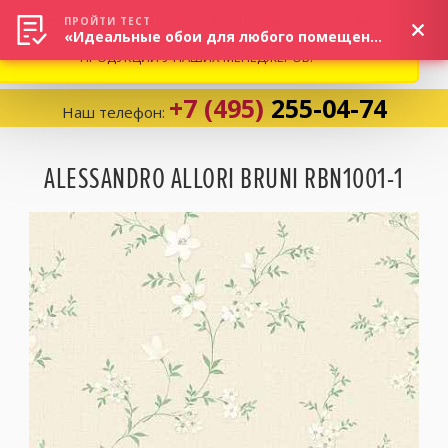
ВНИМАНИЕ! В СВЯЗИ С СИТУАЦИЕЙ НА РЫНКЕ, ПРОСИМ
×
ПРОЙТИ ТЕСТ
«Идеальные обои для любого помещения!»
УТОЧНЯТЬ АКТУАЛЬНУЮ СТОИМОСТЬ И НАЛИЧИЕ
ПРОДУКЦИИ У НАШИХ МЕНЕДЖЕРОВ.
+7 (495)
255-04-74
Наш телефон:
Корзина:
0
ALESSANDRO ALLORI BRUNI RBN1001-1
Избранное:
0 товаров
Каталог
Компания
Личный кабинет