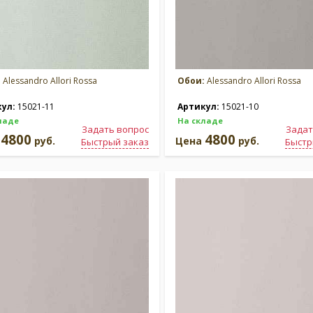
:
Alessandro Allori Rossa
Обои:
Alessandro Allori Rossa
кул:
15021-11
Артикул:
15021-10
ладе
На складе
Задать вопрос
Задат
4800
4800
а
руб.
Цена
руб.
Быстрый заказ
Быстр