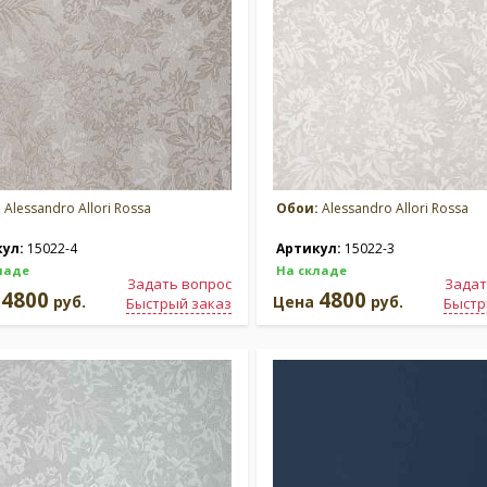
:
Alessandro Allori Rossa
Обои:
Alessandro Allori Rossa
кул:
15022-4
Артикул:
15022-3
ладе
На складе
Задать вопрос
Задат
4800
4800
а
руб.
Цена
руб.
Быстрый заказ
Быстр