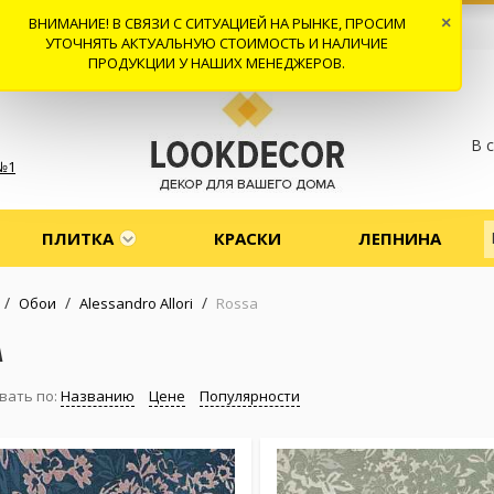
ВНИМАНИЕ! В СВЯЗИ С СИТУАЦИЕЙ НА РЫНКЕ, ПРОСИМ
×
 И ДОСТАВКА
СОТРУДНИЧЕСТВО
КОНТАКТЫ
ОТЗЫВЫ
УТОЧНЯТЬ АКТУАЛЬНУЮ СТОИМОСТЬ И НАЛИЧИЕ
ПРОДУКЦИИ У НАШИХ МЕНЕДЖЕРОВ.
В 
№1
ПЛИТКА
КРАСКИ
ЛЕПНИНА
/
/
/
Обои
Alessandro Allori
Rossa
A
вать по:
Названию
Цене
Популярности