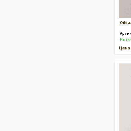
Обои
Арти
На ск
Цен