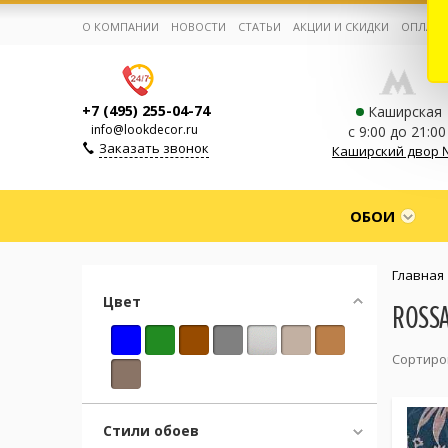
О КОМПАНИИ
НОВОСТИ
СТАТЬИ
АКЦИИ И СКИДКИ
ОПЛАТА
+7 (495) 255-04-74
Каширская
info@lookdecor.ru
с 9:00 до 21:00
Заказать звонок
Каширский двор 
Корзина:
0
ОБОИ
Избранное:
0 товаров
Главная
Цвет
ROSS
Каталог
Сортиро
Компания
Стили обоев
Личный кабинет