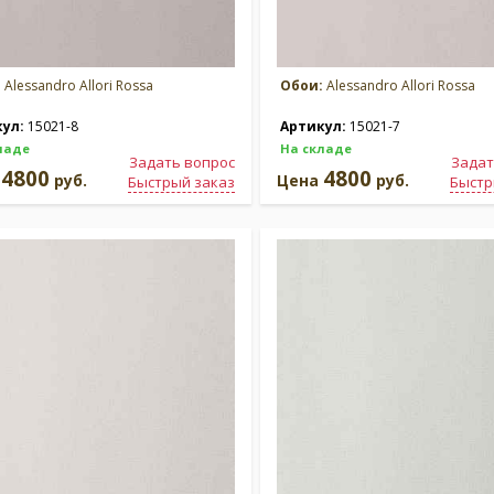
:
Alessandro Allori Rossa
Обои:
Alessandro Allori Rossa
кул:
15021-8
Артикул:
15021-7
ладе
На складе
Задать вопрос
Задат
4800
4800
а
руб.
Цена
руб.
Быстрый заказ
Быстр