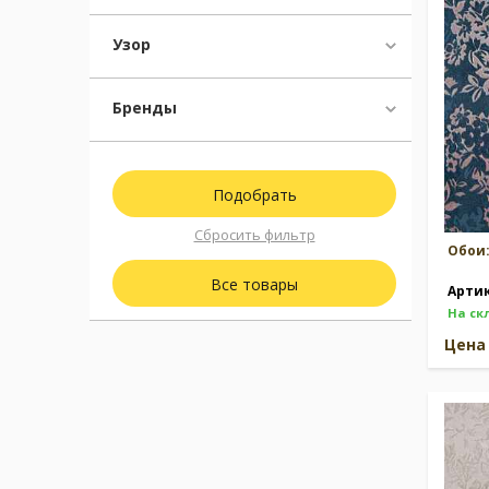
Узор
Москва
(сменить город)
Бренды
Заказать обратный звонок
Сбросить фильтр
Обои
Все товары
Арти
На ск
Цен