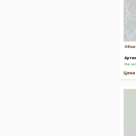
Обои
Арти
На ск
Цен