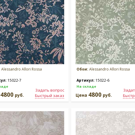
:
Alessandro Allori Rossa
Обои:
Alessandro Allori Rossa
кул:
15022-7
Артикул:
15022-6
ладе
На складе
Задать вопрос
Задат
4800
4800
а
руб.
Цена
руб.
Быстрый заказ
Быстр