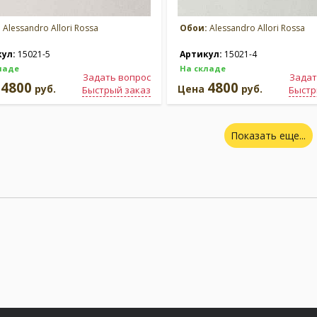
:
Alessandro Allori Rossa
Обои:
Alessandro Allori Rossa
кул:
15021-5
Артикул:
15021-4
ладе
На складе
Задать вопрос
Задат
4800
4800
а
руб.
Цена
руб.
Быстрый заказ
Быстр
Показать еще...