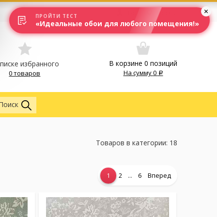
Вход
Москва
ПРОЙТИ ТЕСТ
«Идеальные обои для любого помещения!»
В корзине
0
позиций
списке избранного
На сумму
0
0 товаров
Везде
Поиск
Товаров в категории: 18
...
1
2
6
Вперед