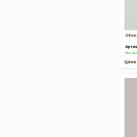
Обои
Арти
На ск
Цен