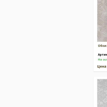
Обои
Арти
На ск
Цен