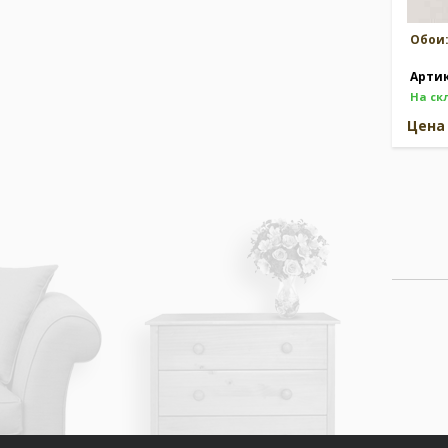
Обои
Арти
На ск
Цен