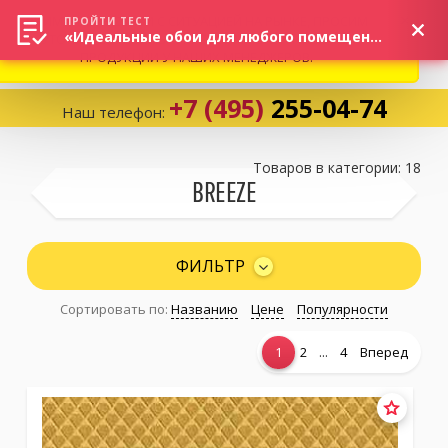
ВНИМАНИЕ! В СВЯЗИ С СИТУАЦИЕЙ НА РЫНКЕ, ПРОСИМ
×
ПРОЙТИ ТЕСТ
«Идеальные обои для любого помещения!»
УТОЧНЯТЬ АКТУАЛЬНУЮ СТОИМОСТЬ И НАЛИЧИЕ
ПРОДУКЦИИ У НАШИХ МЕНЕДЖЕРОВ.
+7 (495)
255-04-74
Наш телефон:
Корзина:
0
Товаров в категории: 18
BREEZE
Избранное:
0 товаров
ФИЛЬТР
Сортировать по:
Названию
Цене
Популярности
Каталог
...
1
2
4
Вперед
Компания
Личный кабинет