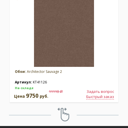
Обои:
Architector Sauvage 2
Артикул:
KT41126
На складе
11110
Задать вопрос
a
9750
Цена
руб.
Быстрый заказ