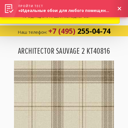
ВНИМАНИЕ! В СВЯЗИ С СИТУАЦИЕЙ НА РЫНКЕ, ПРОСИМ
×
ПРОЙТИ ТЕСТ
«Идеальные обои для любого помещения!»
УТОЧНЯТЬ АКТУАЛЬНУЮ СТОИМОСТЬ И НАЛИЧИЕ
ПРОДУКЦИИ У НАШИХ МЕНЕДЖЕРОВ.
+7 (495)
255-04-74
Наш телефон:
Корзина:
0
ARCHITECTOR SAUVAGE 2 KT40816
Избранное:
0 товаров
Каталог
Компания
Личный кабинет