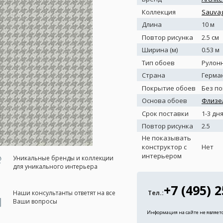
Коллекция
Sauvag
Длина
10 м
Повтор рисунка
2.5 см
Ширина (м)
0.53 м
Тип обоев
Рулон
Страна
Герма
Покрытие обоев
Без п
Основа обоев
Флизе
Срок поставки
1-3 дн
Повтор рисунка
2.5
Не показывать
конструктор с
Нет
интерьером
Уникальные бренды и коллекции
для уникального интерьера
+7 (495) 
Наши консультанты ответят на все
Тел.:
Ваши вопросы
Информация на сайте не являет