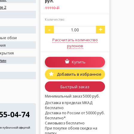
рул.
e 2
11110
a
Количество:
-
+
ные обои
Рассчитать количество
ния
рулонов
окрытия
лин
Купить
я
Добавить в избранное
Быстрый заказ
Минимальный заказ 5000 руб.
Доставка в пределах МКАД
бесплатно
255-04-74
Доставка по России от 50000 руб.
бесплатно*
Самовывоз бесплатно
При покупке обоев скидка на
ся публичной офертой
плитку