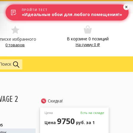
Вход
Москва
ПРОЙТИ ТЕСТ
«Идеальные обои для любого помещения!»
В корзине
0
позиций
списке избранного
На сумму
0
0 товаров
Обои
Поиск
VAGE 2
Скидка!
Цена
Есть на складе
9750
Цена
руб.
за 1
05
ctor