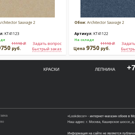
rchitector Sauvage 2
Обои:
Architector Sauvage 2
л:
KT41123
Артикул:
KT41122
аде
На складе
11110
Задать вопрос
11110
Задать
a
a
9750
9750
руб.
Цена
руб.
Быстрый заказ
Быстры
+7
КРАСКИ
ЛЕПНИНА
тавка
«Lookdecor» -
интернет-магазин обоев в М
тво
Наш адрес: г. Москва, Каширское шоссе, д.1
Информация на сайте не является публич