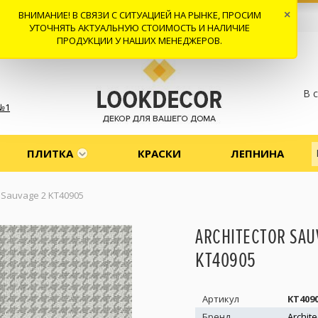
ВНИМАНИЕ! В СВЯЗИ С СИТУАЦИЕЙ НА РЫНКЕ, ПРОСИМ
×
 И ДОСТАВКА
СОТРУДНИЧЕСТВО
КОНТАКТЫ
ОТЗЫВЫ
УТОЧНЯТЬ АКТУАЛЬНУЮ СТОИМОСТЬ И НАЛИЧИЕ
ПРОДУКЦИИ У НАШИХ МЕНЕДЖЕРОВ.
В 
№1
ПЛИТКА
КРАСКИ
ЛЕПНИНА
r Sauvage 2 KT40905
ARCHITECTOR SAU
KT40905
Артикул
KT409
Бренд
Archite