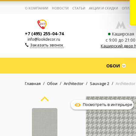
О КОМПАНИИ
НОВОСТИ
СТАТЬИ
АКЦИИ И СКИДКИ
ОПЛАТА
+7 (495) 255-04-74
Каширская
info@lookdecor.ru
с 9:00 до 21:00
Заказать звонок
Каширский двор 
Корзина:
0
ОБОИ
Избранное:
0 товаров
/
/
/
/
Главная
Обои
Architector
Sauvage 2
Architecto
Каталог
Посмотреть в интерьере
Компания
Личный кабинет