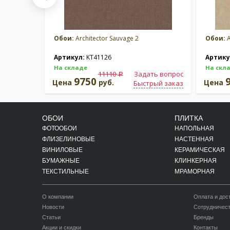
Обои:
Architector Sauvage 2
Обои:
A
Артикул:
KT41126
Артику
На складе
На скл
11110
Задать вопрос
a
9750
Цена
руб.
Цена
Быстрый заказ
ОБОИ
ПЛИТКА
ФОТООБОИ
НАПОЛЬНАЯ
ФЛИЗЕЛИНОВЫЕ
НАСТЕННАЯ
ВИНИЛОВЫЕ
КЕРАМИЧЕСКАЯ
БУМАЖНЫЕ
КЛИНКЕРНАЯ
ТЕКСТИЛЬНЫЕ
МРАМОРНАЯ
О компании
Оплата и дос
Новости
Сотрудничес
Статьи
Бренды
Акции и скидки
Контакты