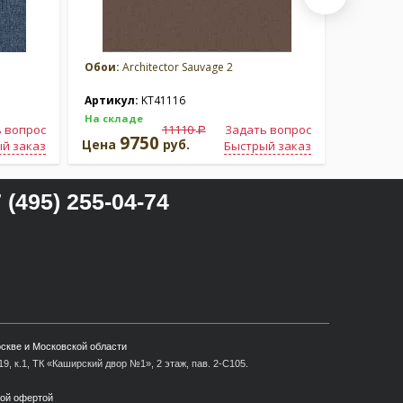
Обои:
Architector Sauvage 2
Обои:
Arc
Артикул:
KT41116
Артикул
На складе
На склад
 вопрос
11110
Задать вопрос
a
9750
9
Цена
руб.
Цена
й заказ
Быстрый заказ
 (495) 255-04-74
оскве и Московской области
9, к.1, ТК «Каширский двор №1», 2 этаж, пав. 2-С105.
ной офертой