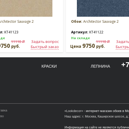
rchitector Sauvage 2
Обои:
Architector Sauvage 2
л:
KT41123
Артикул:
KT41122
аде
На складе
11110
Задать вопрос
11110
Задать
a
a
9750
9750
руб.
Цена
руб.
Быстрый заказ
Быстры
+7
КРАСКИ
ЛЕПНИНА
тавка
«Lookdecor» -
интернет-магазин обоев в М
тво
Наш адрес: г. Москва, Каширское шоссе, д.1
Информация на сайте не является публич