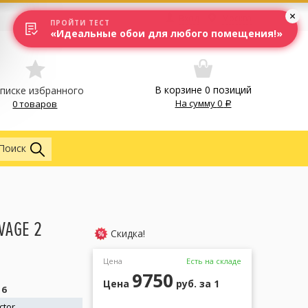
Вход
Москва
ПРОЙТИ ТЕСТ
«Идеальные обои для любого помещения!»
В корзине
0
позиций
списке избранного
На сумму
0
0 товаров
Обои
Поиск
VAGE 2
Скидка!
Цена
Есть на складе
9750
Цена
руб.
за 1
16
ctor