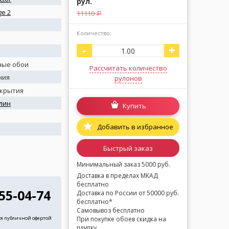
рул.
e 2
11110
a
Количество:
-
+
ные обои
Рассчитать количество
ния
рулонов
окрытия
лин
Купить
я
Добавить в избранное
Быстрый заказ
Минимальный заказ 5000 руб.
Доставка в пределах МКАД
бесплатно
255-04-74
Доставка по России от 50000 руб.
бесплатно*
Самовывоз бесплатно
При покупке обоев скидка на
ся публичной офертой
плитку