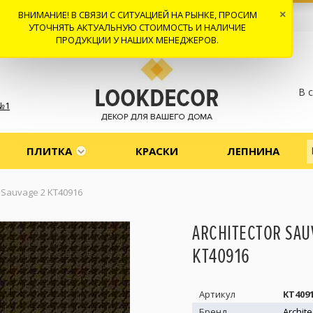
ВНИМАНИЕ! В СВЯЗИ С СИТУАЦИЕЙ НА РЫНКЕ, ПРОСИМ
×
 И ДОСТАВКА
СОТРУДНИЧЕСТВО
КОНТАКТЫ
ОТЗЫВЫ
УТОЧНЯТЬ АКТУАЛЬНУЮ СТОИМОСТЬ И НАЛИЧИЕ
ПРОДУКЦИИ У НАШИХ МЕНЕДЖЕРОВ.
В 
№1
ПЛИТКА
КРАСКИ
ЛЕПНИНА
r Sauvage 2 KT40916
ARCHITECTOR SAU
KT40916
Артикул
KT409
Бренд
Archite