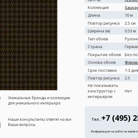
Коллекция
Sauvag
Длина
10 м
Повтор рисунка
2.5 см
Ширина (м)
0.53 м
Тип обоев
Рулон
Страна
Герма
Покрытие обоев
Без п
Основа обоев
Флизе
Срок поставки
1-3 дн
Повтор рисунка
2.5
Не показывать
конструктор с
Нет
интерьером
Уникальные бренды и коллекции
для уникального интерьера
+7 (495) 
Наши консультанты ответят на все
Тел.:
Ваши вопросы
Информация на сайте не являет