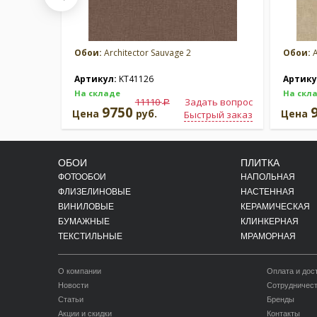
Обои:
Architector Sauvage 2
Обои:
A
Артикул:
KT41126
Артику
На складе
На скл
11110
Задать вопрос
a
9750
Цена
руб.
Цена
Быстрый заказ
ОБОИ
ПЛИТКА
ФОТООБОИ
НАПОЛЬНАЯ
ФЛИЗЕЛИНОВЫЕ
НАСТЕННАЯ
ВИНИЛОВЫЕ
КЕРАМИЧЕСКАЯ
БУМАЖНЫЕ
КЛИНКЕРНАЯ
ТЕКСТИЛЬНЫЕ
МРАМОРНАЯ
О компании
Оплата и дос
Новости
Сотрудничес
Статьи
Бренды
Акции и скидки
Контакты