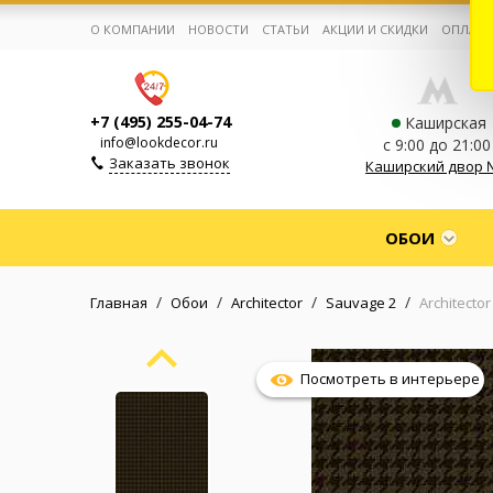
О КОМПАНИИ
НОВОСТИ
СТАТЬИ
АКЦИИ И СКИДКИ
ОПЛАТА
+7 (495) 255-04-74
Каширская
info@lookdecor.ru
с 9:00 до 21:00
Заказать звонок
Каширский двор 
Корзина:
0
ОБОИ
Избранное:
0 товаров
/
/
/
/
Главная
Обои
Architector
Sauvage 2
Architecto
Каталог
Посмотреть в интерьере
Компания
Личный кабинет