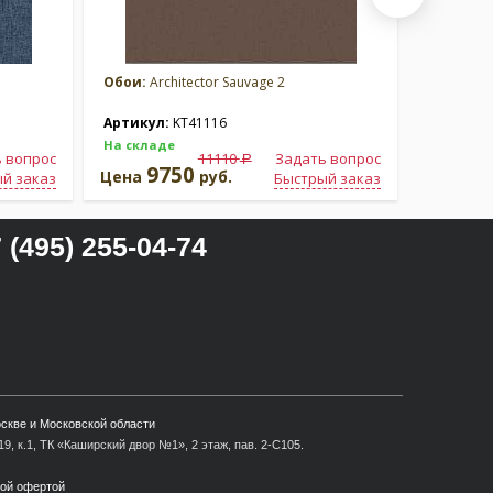
Обои:
Architector Sauvage 2
Обои:
Arc
Артикул:
KT41116
Артикул
На складе
На склад
 вопрос
11110
Задать вопрос
a
9750
9
Цена
руб.
Цена
й заказ
Быстрый заказ
 (495) 255-04-74
оскве и Московской области
9, к.1, ТК «Каширский двор №1», 2 этаж, пав. 2-С105.
ной офертой