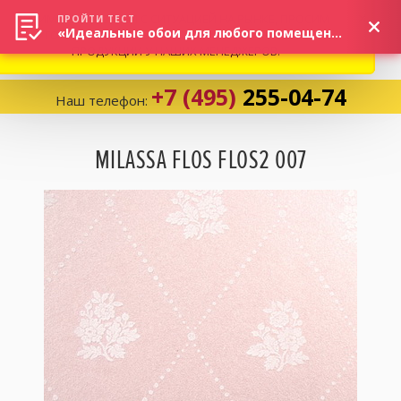
ВНИМАНИЕ! В СВЯЗИ С СИТУАЦИЕЙ НА РЫНКЕ, ПРОСИМ
×
ПРОЙТИ ТЕСТ
«Идеальные обои для любого помещения!»
УТОЧНЯТЬ АКТУАЛЬНУЮ СТОИМОСТЬ И НАЛИЧИЕ
ПРОДУКЦИИ У НАШИХ МЕНЕДЖЕРОВ.
+7 (495)
255-04-74
Наш телефон:
Корзина:
0
MILASSA FLOS FLOS2 007
Избранное:
0 товаров
Каталог
Компания
Личный кабинет