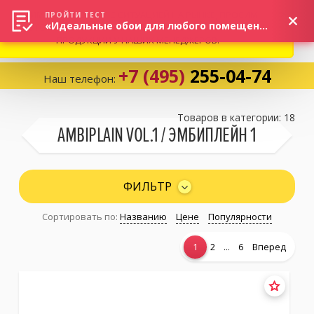
ВНИМАНИЕ! В СВЯЗИ С СИТУАЦИЕЙ НА РЫНКЕ, ПРОСИМ
×
ПРОЙТИ ТЕСТ
«Идеальные обои для любого помещения!»
УТОЧНЯТЬ АКТУАЛЬНУЮ СТОИМОСТЬ И НАЛИЧИЕ
ПРОДУКЦИИ У НАШИХ МЕНЕДЖЕРОВ.
+7 (495)
255-04-74
Наш телефон:
Корзина:
0
Товаров в категории: 18
AMBIPLAIN VOL.1 / ЭМБИПЛЕЙН 1
Избранное:
0 товаров
ФИЛЬТР
Сортировать по:
Названию
Цене
Популярности
Каталог
...
1
2
6
Вперед
Компания
Личный кабинет