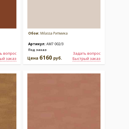
Обои:
Milassa Ритмика
Артикул:
AM7 002/3
Под заказ
ь вопрос
Задать вопрос
6160
Цена
руб.
ый заказ
Быстрый заказ