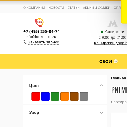
О КОМПАНИИ
НОВОСТИ
СТАТЬИ
АКЦИИ И СКИДКИ
ОПЛАТА
+7 (495) 255-04-74
Каширская
info@lookdecor.ru
с 9:00 до 21:00
Заказать звонок
Каширский двор 
Корзина:
0
ОБОИ
Избранное:
0 товаров
Главная
Цвет
РИТМ
Каталог
Сортиро
Компания
Узор
Личный кабинет