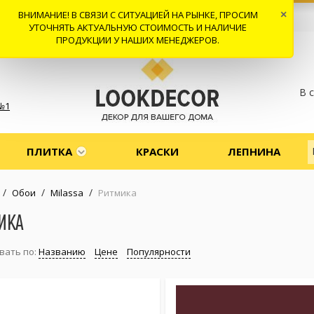
ВНИМАНИЕ! В СВЯЗИ С СИТУАЦИЕЙ НА РЫНКЕ, ПРОСИМ
×
 И ДОСТАВКА
СОТРУДНИЧЕСТВО
КОНТАКТЫ
ОТЗЫВЫ
УТОЧНЯТЬ АКТУАЛЬНУЮ СТОИМОСТЬ И НАЛИЧИЕ
ПРОДУКЦИИ У НАШИХ МЕНЕДЖЕРОВ.
В 
№1
ПЛИТКА
КРАСКИ
ЛЕПНИНА
/
/
/
Обои
Milassa
Ритмика
ИКА
вать по:
Названию
Цене
Популярности