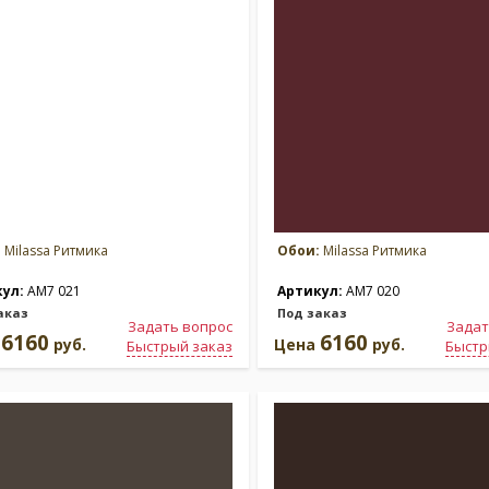
:
Milassa Ритмика
Обои:
Milassa Ритмика
кул:
AM7 021
Артикул:
AM7 020
аказ
Под заказ
Задать вопрос
Задат
6160
6160
а
руб.
Цена
руб.
Быстрый заказ
Быстр