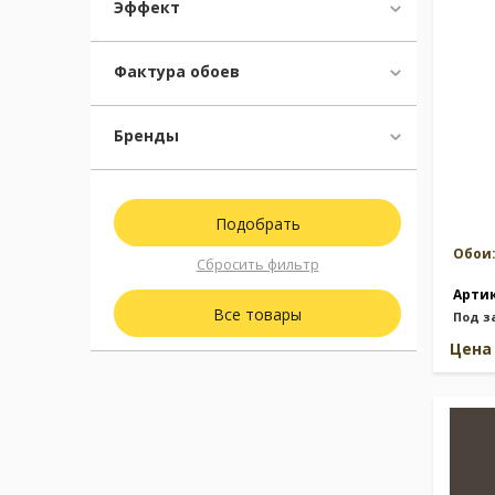
Эффект
Москва
(сменить город)
Фактура обоев
Заказать обратный звонок
Бренды
Обои
Сбросить фильтр
Арти
Все товары
Под з
Цен