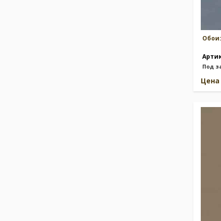
Обои
Арти
Под з
Цен