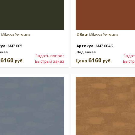
:
Milassa Ритмика
Обои:
Milassa Ритмика
кул:
AM7 005
Артикул:
AM7 004/2
аказ
Под заказ
Задать вопрос
Задат
6160
6160
а
руб.
Цена
руб.
Быстрый заказ
Быстр