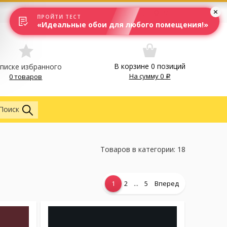
Вход
Москва
ПРОЙТИ ТЕСТ
«Идеальные обои для любого помещения!»
В корзине
0
позиций
списке избранного
На сумму
0
0 товаров
Везде
Поиск
Товаров в категории: 18
...
1
2
5
Вперед