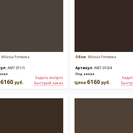
:
Milassa Ритмика
Обои:
Milassa Ритмика
кул:
AM7 011/1
Артикул:
AM7 010/4
аказ
Под заказ
Задать вопрос
Задат
6160
6160
а
руб.
Цена
руб.
Быстрый заказ
Быстр