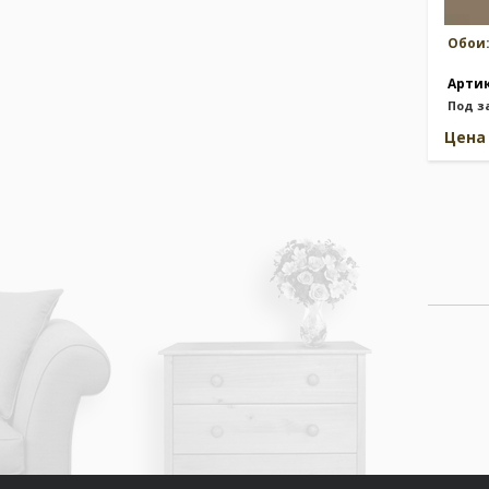
Обои
Арти
Под з
Цен