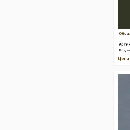
Обои
Арти
Под з
Цен