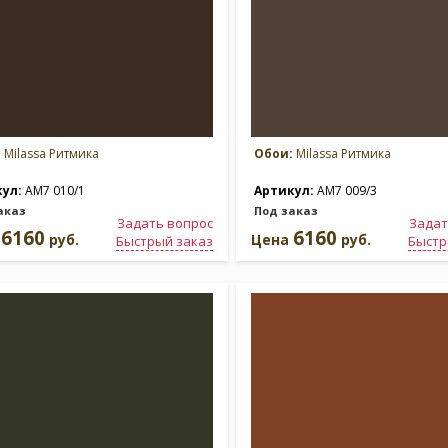
:
Milassa Ритмика
Обои:
Milassa Ритмика
кул:
AM7 010/1
Артикул:
AM7 009/3
аказ
Под заказ
Задать вопрос
Задат
6160
6160
а
руб.
Цена
руб.
Быстрый заказ
Быстр