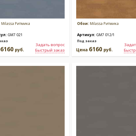
:
Milassa Ритмика
Обои:
Milassa Ритмика
кул:
GM7 021
Артикул:
GM7 012/1
аказ
Под заказ
Задать вопрос
Задат
6160
6160
а
руб.
Цена
руб.
Быстрый заказ
Быстр