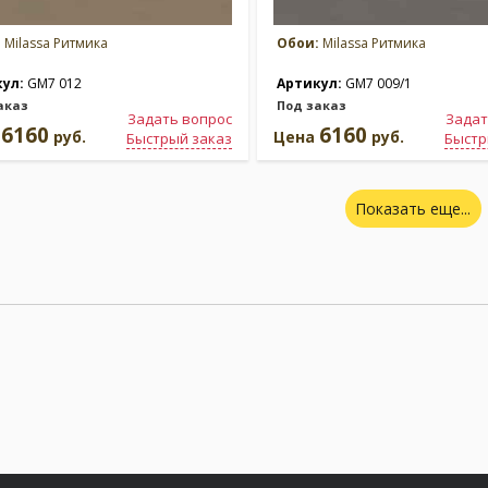
:
Milassa Ритмика
Обои:
Milassa Ритмика
кул:
GM7 012
Артикул:
GM7 009/1
аказ
Под заказ
Задать вопрос
Задат
6160
6160
а
руб.
Цена
руб.
Быстрый заказ
Быстр
Показать еще...