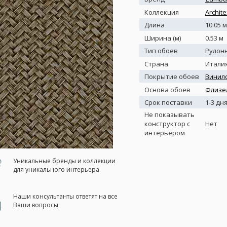
Коллекция
Archite
Длина
10.05 м
Ширина (м)
0.53 м
Тип обоев
Рулон
Страна
Итали
Покрытие обоев
Винил
Основа обоев
Флизе
Срок поставки
1-3 дн
Не показывать
конструктор с
Нет
интерьером
Уникальные бренды и коллекции
для уникального интерьера
Наши консультанты ответят на все
Ваши вопросы