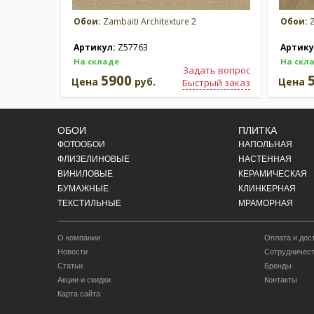
Обои:
Zambaiti Architexture 2
Обои:
Z
Артикул:
Z57763
Артику
На складе
На скл
Задать вопрос
5900
Цена
руб.
Цена
Быстрый заказ
ОБОИ
ПЛИТКА
ФОТООБОИ
НАПОЛЬНАЯ
ФЛИЗЕЛИНОВЫЕ
НАСТЕННАЯ
ВИНИЛОВЫЕ
КЕРАМИЧЕСКАЯ
БУМАЖНЫЕ
КЛИНКЕРНАЯ
ТЕКСТИЛЬНЫЕ
МРАМОРНАЯ
О компании
Оплата и дос
Новости
Сотрудничес
Статьи
Бренды
Акции и скидки
Контакты
Карта сайта