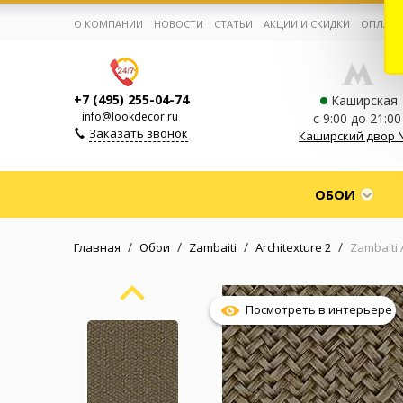
О КОМПАНИИ
НОВОСТИ
СТАТЬИ
АКЦИИ И СКИДКИ
ОПЛАТА
+7 (495) 255-04-74
Каширская
info@lookdecor.ru
с 9:00 до 21:00
Заказать звонок
Каширский двор 
Корзина:
0
ОБОИ
Избранное:
0 товаров
/
/
/
/
Главная
Обои
Zambaiti
Architexture 2
Zambaiti 
Каталог
Посмотреть в интерьере
Компания
Личный кабинет