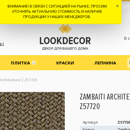
ВНИМАНИЕ! В СВЯЗИ С СИТУАЦИЕЙ НА РЫНКЕ, ПРОСИМ
×
 И ДОСТАВКА
СОТРУДНИЧЕСТВО
КОНТАКТЫ
ОТЗЫВЫ
УТОЧНЯТЬ АКТУАЛЬНУЮ СТОИМОСТЬ И НАЛИЧИЕ
ПРОДУКЦИИ У НАШИХ МЕНЕДЖЕРОВ.
В 
№1
ПЛИТКА
КРАСКИ
ЛЕПНИНА
Architexture 2 Z57720
ZAMBAITI ARCHITE
Z57720
Артикул
Z5772
Бренд
Zambai