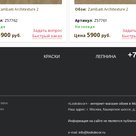
ambaiti Architexture 2
Обои:
Zambaiti Architexture 2
л:
Z57762
Артикул:
Z57761
аде
На складе
Задать вопрос
Задать
5900
5900
руб.
Цена
руб.
Быстрый заказ
Быстры
+7
КРАСКИ
ЛЕПНИНА
тавка
«Lookdecor» -
интернет-магазин обоев в М
тво
Наш адрес: г. Москва, Каширское шоссе, д.1
Информация на сайте не является публич
e-mail:
info@lookdecor.ru