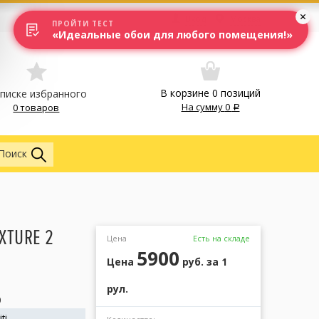
Вход
Москва
ПРОЙТИ ТЕСТ
«Идеальные обои для любого помещения!»
В корзине
0
позиций
списке избранного
На сумму
0
0 товаров
Обои
Поиск
XTURE 2
Цена
Есть на складе
5900
Цена
руб.
за 1
рул.
0
ti