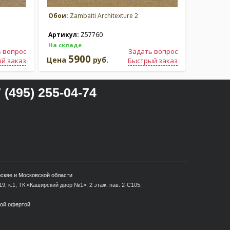
Обои:
Zambaiti Architexture 2
Обои:
Zam
Артикул:
Z57760
Артикул
На складе
На склад
 вопрос
Задать вопрос
5900
5
Цена
руб.
Цена
й заказ
Быстрый заказ
 (495) 255-04-74
оскве и Московской области
9, к.1, ТК «Каширский двор №1», 2 этаж, пав. 2-С105.
ной офертой