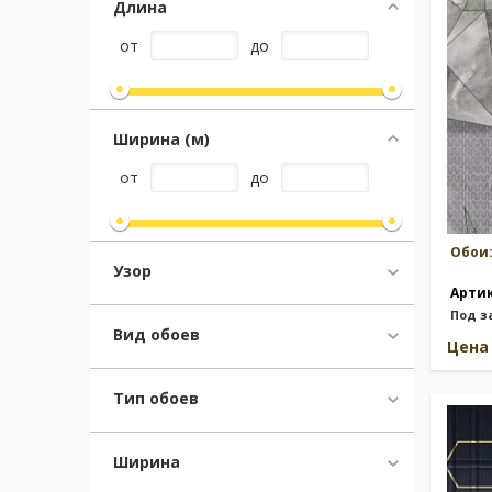
Длина
от
до
Москва
(сменить город)
Заказать обратный звонок
Ширина (м)
от
до
Обои
Узор
Арти
Под з
Вид обоев
Цен
Тип обоев
Ширина