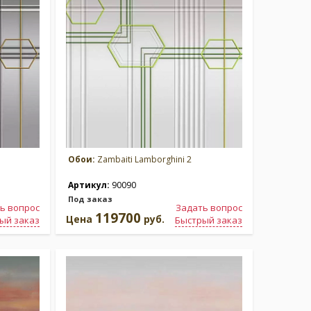
Обои:
Zambaiti Lamborghini 2
Артикул:
90090
Под заказ
ь вопрос
Задать вопрос
119700
Цена
руб.
ый заказ
Быстрый заказ