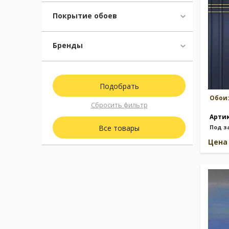
Покрытие обоев
Бренды
Обои
Сбросить фильтр
Арти
Все товары
Под з
Цен