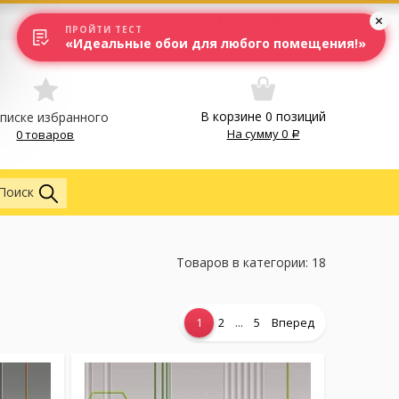
Вход
Москва
ПРОЙТИ ТЕСТ
«Идеальные обои для любого помещения!»
В корзине
0
позиций
списке избранного
На сумму
0
0 товаров
Везде
Поиск
Товаров в категории: 18
...
1
2
5
Вперед