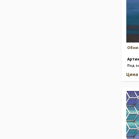
Обои
Арти
Под з
Цен