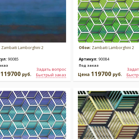
:
Zambaiti Lamborghini 2
Обои:
Zambaiti Lamborghini 2
кул:
90085
Артикул:
90084
аказ
Под заказ
Задать вопрос
Задат
119700
119700
а
руб.
Цена
руб.
Быстрый заказ
Быстр