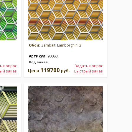
Обои:
Zambaiti Lamborghini 2
Артикул:
90083
Под заказ
ь вопрос
Задать вопрос
119700
Цена
руб.
ый заказ
Быстрый заказ