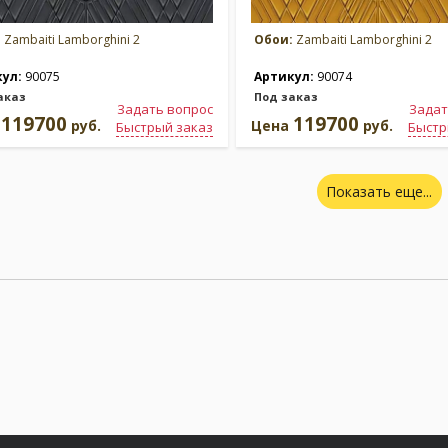
:
Zambaiti Lamborghini 2
Обои:
Zambaiti Lamborghini 2
кул:
90075
Артикул:
90074
аказ
Под заказ
Задать вопрос
Задат
119700
119700
а
руб.
Цена
руб.
Быстрый заказ
Быстр
Показать еще...