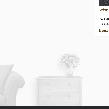
Обои
Арти
Под з
Цен