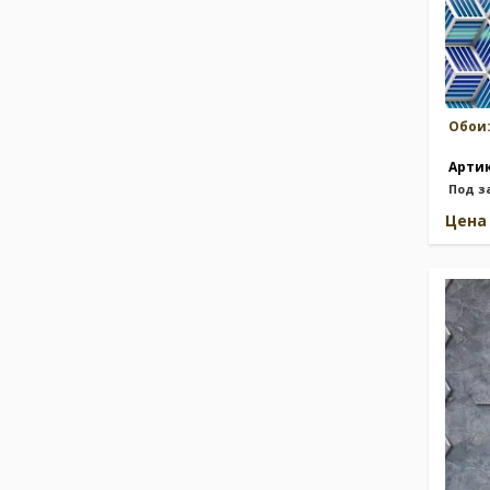
Обои
Арти
Под з
Цен