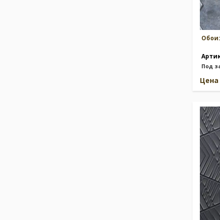
Обои
Арти
Под з
Цен