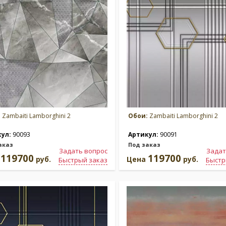
:
Zambaiti Lamborghini 2
Обои:
Zambaiti Lamborghini 2
кул:
90093
Артикул:
90091
аказ
Под заказ
Задать вопрос
Задат
119700
119700
а
руб.
Цена
руб.
Быстрый заказ
Быстр