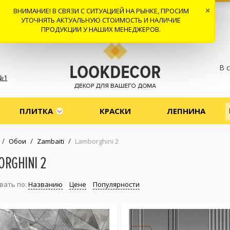
ВНИМАНИЕ! В СВЯЗИ С СИТУАЦИЕЙ НА РЫНКЕ, ПРОСИМ
×
 И ДОСТАВКА
СОТРУДНИЧЕСТВО
КОНТАКТЫ
ОТЗЫВЫ
УТОЧНЯТЬ АКТУАЛЬНУЮ СТОИМОСТЬ И НАЛИЧИЕ
ПРОДУКЦИИ У НАШИХ МЕНЕДЖЕРОВ.
В 
№1
ПЛИТКА
КРАСКИ
ЛЕПНИНА
/
/
/
Обои
Zambaiti
Lamborghini 2
ORGHINI 2
вать по:
Названию
Цене
Популярности