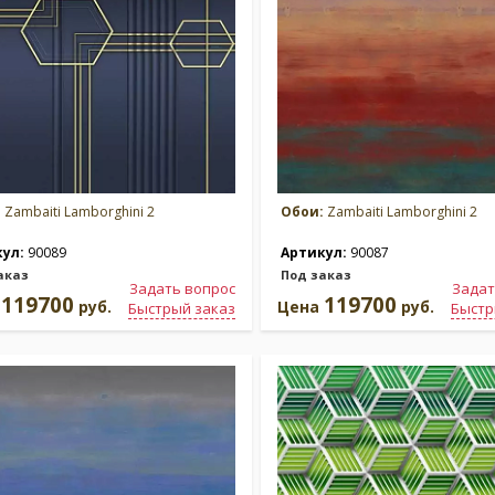
:
Zambaiti Lamborghini 2
Обои:
Zambaiti Lamborghini 2
кул:
90089
Артикул:
90087
аказ
Под заказ
Задать вопрос
Задат
119700
119700
а
руб.
Цена
руб.
Быстрый заказ
Быстр