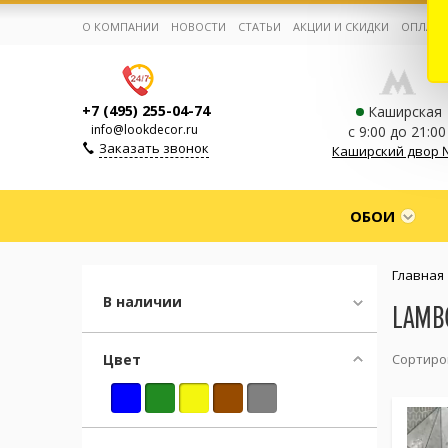
О КОМПАНИИ
НОВОСТИ
СТАТЬИ
АКЦИИ И СКИДКИ
ОПЛАТА
+7 (495) 255-04-74
Каширская
info@lookdecor.ru
с 9:00 до 21:00
Заказать звонок
Каширский двор 
Корзина:
0
ОБОИ
Избранное:
0 товаров
Главная
В наличии
LAMB
Каталог
Цвет
Сортиро
Компания
Личный кабинет