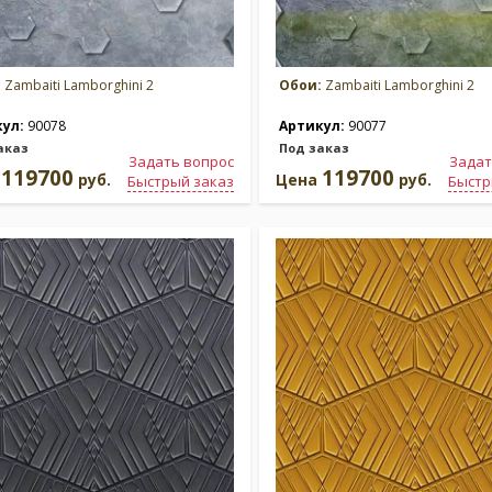
:
Zambaiti Lamborghini 2
Обои:
Zambaiti Lamborghini 2
кул:
90078
Артикул:
90077
аказ
Под заказ
Задать вопрос
Задат
119700
119700
а
руб.
Цена
руб.
Быстрый заказ
Быстр