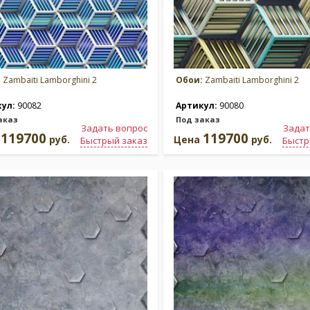
:
Zambaiti Lamborghini 2
Обои:
Zambaiti Lamborghini 2
кул:
90082
Артикул:
90080
аказ
Под заказ
Задать вопрос
Задат
119700
119700
а
руб.
Цена
руб.
Быстрый заказ
Быстр