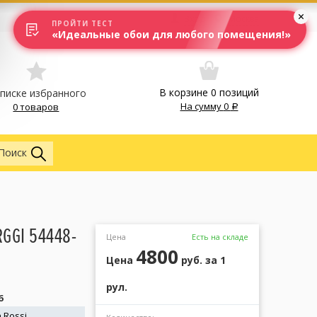
Вход
Москва
ПРОЙТИ ТЕСТ
«Идеальные обои для любого помещения!»
В корзине
0
позиций
списке избранного
На сумму
0
0 товаров
Обои
Поиск
GGI 54448-
Цена
Есть на складе
4800
Цена
руб.
за 1
рул.
6
 Rossi