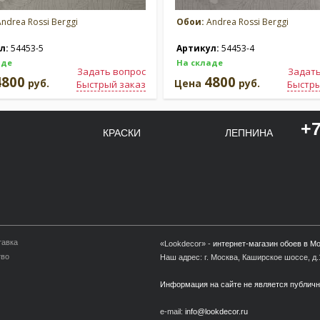
ndrea Rossi Berggi
Обои:
Andrea Rossi Berggi
л:
54453-5
Артикул:
54453-4
аде
На складе
Задать вопрос
Задать
4800
4800
руб.
Цена
руб.
Быстрый заказ
Быстры
+7
КРАСКИ
ЛЕПНИНА
тавка
«Lookdecor» -
интернет-магазин обоев в М
тво
Наш адрес: г. Москва, Каширское шоссе, д.1
Информация на сайте не является публич
e-mail:
info@lookdecor.ru