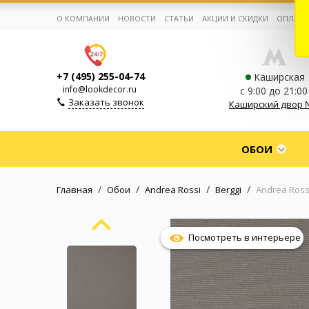
О КОМПАНИИ
НОВОСТИ
СТАТЬИ
АКЦИИ И СКИДКИ
ОПЛАТА
+7 (495) 255-04-74
Каширская
info@lookdecor.ru
с 9:00 до 21:00
Заказать звонок
Каширский двор 
Корзина:
0
ОБОИ
Избранное:
0 товаров
/
/
/
/
Главная
Обои
Andrea Rossi
Berggi
Andrea Rossi
Каталог
Посмотреть в интерьере
Компания
Личный кабинет