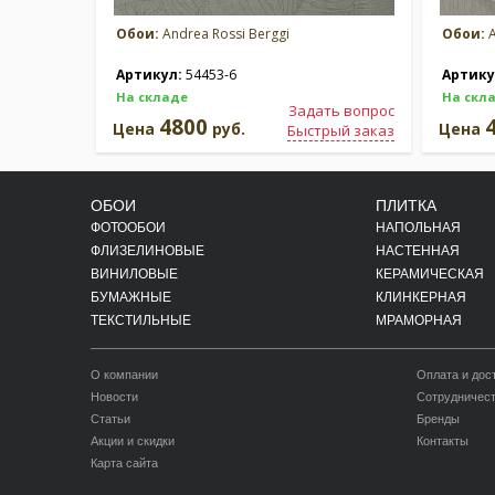
Обои:
Andrea Rossi Berggi
Обои:
A
Артикул:
54453-6
Артику
На складе
На скл
Задать вопрос
4800
Цена
руб.
Цена
Быстрый заказ
ОБОИ
ПЛИТКА
ФОТООБОИ
НАПОЛЬНАЯ
ФЛИЗЕЛИНОВЫЕ
НАСТЕННАЯ
ВИНИЛОВЫЕ
КЕРАМИЧЕСКАЯ
БУМАЖНЫЕ
КЛИНКЕРНАЯ
ТЕКСТИЛЬНЫЕ
МРАМОРНАЯ
О компании
Оплата и дос
Новости
Сотрудничес
Статьи
Бренды
Акции и скидки
Контакты
Карта сайта