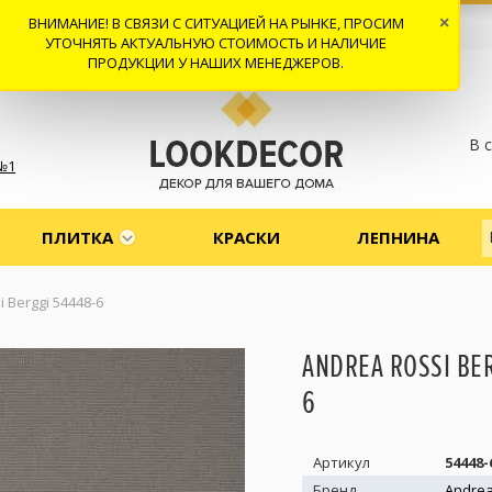
ВНИМАНИЕ! В СВЯЗИ С СИТУАЦИЕЙ НА РЫНКЕ, ПРОСИМ
×
 И ДОСТАВКА
СОТРУДНИЧЕСТВО
КОНТАКТЫ
ОТЗЫВЫ
УТОЧНЯТЬ АКТУАЛЬНУЮ СТОИМОСТЬ И НАЛИЧИЕ
ПРОДУКЦИИ У НАШИХ МЕНЕДЖЕРОВ.
В 
№1
ПЛИТКА
КРАСКИ
ЛЕПНИНА
 Berggi 54448-6
ANDREA ROSSI BER
6
Артикул
54448-
Бренд
Andrea