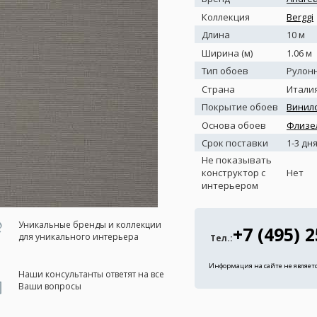
Коллекция
Berggi
Длина
10 м
Ширина (м)
1.06 м
Тип обоев
Рулон
Страна
Итали
Покрытие обоев
Винил
Основа обоев
Флизе
Срок поставки
1-3 дн
Не показывать
конструктор с
Нет
интерьером
Уникальные бренды и коллекции
+7 (495) 
для уникального интерьера
Тел.:
Информация на сайте не являет
Наши консультанты ответят на все
Ваши вопросы