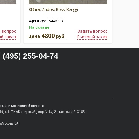
Обои:
Andrea Rossi Berggi
Обои:
And
Артикул:
54453-3
Артикул
На складе
На склад
 вопрос
Задать вопрос
4800
4
Цена
руб.
Цена
й заказ
Быстрый заказ
 (495) 255-04-74
оскве и Московской области
9, к.1, ТК «Каширский двор №1», 2 этаж, пав. 2-С105.
ной офертой