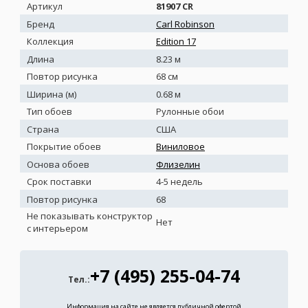
Артикул
81907 CR
Бренд
Carl Robinson
Коллекция
Edition 17
Длина
8.23 м
Повтор рисунка
68 см
Ширина (м)
0.68 м
Тип обоев
Рулонные обои
Страна
США
Покрытие обоев
Виниловое
Основа обоев
Флизелин
Срок поставки
4-5 недель
Повтор рисунка
68
Не показывать конструктор
Нет
с интерьером
+7 (495) 255-04-74
Тел.:
Информация на сайте не является публичной офертой