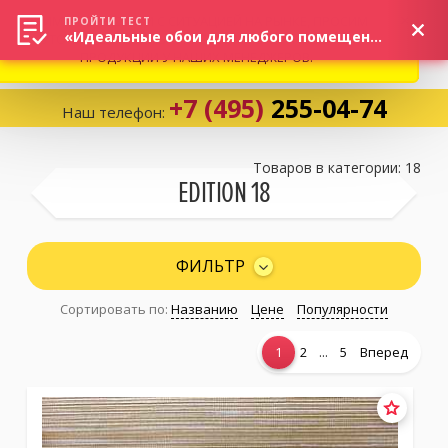
ВНИМАНИЕ! В СВЯЗИ С СИТУАЦИЕЙ НА РЫНКЕ, ПРОСИМ
×
ПРОЙТИ ТЕСТ
«Идеальные обои для любого помещения!»
УТОЧНЯТЬ АКТУАЛЬНУЮ СТОИМОСТЬ И НАЛИЧИЕ
ПРОДУКЦИИ У НАШИХ МЕНЕДЖЕРОВ.
+7 (495)
255-04-74
Наш телефон:
Корзина:
0
Товаров в категории: 18
EDITION 18
Избранное:
0 товаров
ФИЛЬТР
Сортировать по:
Названию
Цене
Популярности
Каталог
...
1
2
5
Вперед
Компания
Личный кабинет