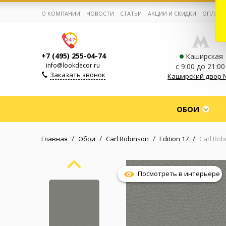
О КОМПАНИИ
НОВОСТИ
СТАТЬИ
АКЦИИ И СКИДКИ
ОПЛАТА
+7 (495) 255-04-74
Каширская
info@lookdecor.ru
с 9:00 до 21:00
Заказать звонок
Каширский двор 
Корзина:
0
ОБОИ
Избранное:
0 товаров
/
/
/
/
Главная
Обои
Carl Robinson
Edition 17
Carl Rob
Каталог
Посмотреть в интерьере
Компания
Личный кабинет