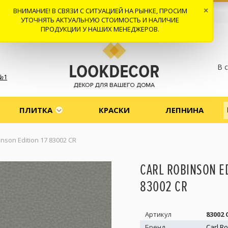
ВНИМАНИЕ! В СВЯЗИ С СИТУАЦИЕЙ НА РЫНКЕ, ПРОСИМ
×
 И ДОСТАВКА
СОТРУДНИЧЕСТВО
КОНТАКТЫ
ОТЗЫВЫ
УТОЧНЯТЬ АКТУАЛЬНУЮ СТОИМОСТЬ И НАЛИЧИЕ
ПРОДУКЦИИ У НАШИХ МЕНЕДЖЕРОВ.
В 
№1
ПЛИТКА
КРАСКИ
ЛЕПНИНА
inson Edition 17 83002 CR
CARL ROBINSON ED
83002 CR
Артикул
83002 
Бренд
Carl R