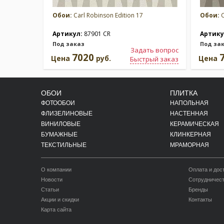
Обои:
Carl Robinson Edition 17
Обои:
C
Артикул:
87901 CR
Артику
Под заказ
Под за
Задать вопрос
7020
Цена
руб.
Цена
Быстрый заказ
ОБОИ
ПЛИТКА
ФОТООБОИ
НАПОЛЬНАЯ
ФЛИЗЕЛИНОВЫЕ
НАСТЕННАЯ
ВИНИЛОВЫЕ
КЕРАМИЧЕСКАЯ
БУМАЖНЫЕ
КЛИНКЕРНАЯ
ТЕКСТИЛЬНЫЕ
МРАМОРНАЯ
О компании
Оплата и дос
Новости
Сотрудничес
Статьи
Бренды
Акции и скидки
Контакты
Карта сайта