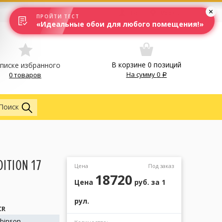
Вход
Москва
ПРОЙТИ ТЕСТ
«Идеальные обои для любого помещения!»
В корзине
0
позиций
списке избранного
На сумму
0
0 товаров
Обои
Поиск
ITION 17
Цена
Под заказ
18720
Цена
руб.
за 1
рул.
CR
obinson