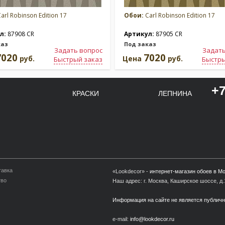
arl Robinson Edition 17
Обои:
Carl Robinson Edition 17
л:
87908 CR
Артикул:
87905 CR
каз
Под заказ
Задать вопрос
Задать
7020
7020
руб.
Цена
руб.
Быстрый заказ
Быстры
+7
КРАСКИ
ЛЕПНИНА
тавка
«Lookdecor» -
интернет-магазин обоев в М
тво
Наш адрес: г. Москва, Каширское шоссе, д.1
Информация на сайте не является публич
e-mail:
info@lookdecor.ru