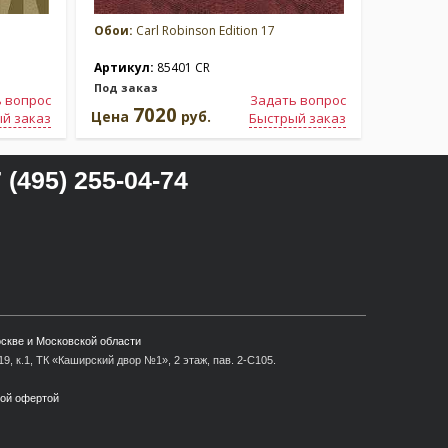
Обои:
Carl Robinson Edition 17
Обои:
Car
Артикул:
85401 CR
Артикул
Под заказ
Под зака
 вопрос
Задать вопрос
7020
7
Цена
руб.
Цена
й заказ
Быстрый заказ
 (495) 255-04-74
оскве и Московской области
9, к.1, ТК «Каширский двор №1», 2 этаж, пав. 2-С105.
ной офертой