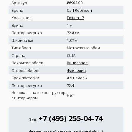
Артикул
86902 CR
Бренд
Carl Robinson
Коллекция
Edition 17
Длина
1 м
Повтор рисунка
72.4 см
Ширина (м)
1.37 м
Тип обоев
Метражные обои
Страна
США
Покрытие обоев
Виниловое
Основа обоев
Флизелин
Срок поставки
4-5 недель
Повтор рисунка
72.4
Не показывать конструктор
Нет
с интерьером
+7 (495) 255-04-74
Тел.:
Информация на сайте не является публичной офертой