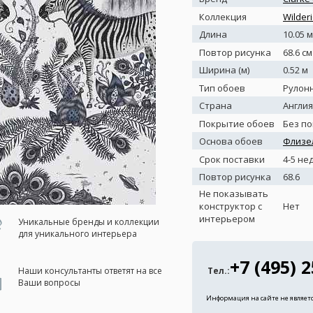
Коллекция
Wilder
Длина
10.05 м
Повтор рисунка
68.6 см
Ширина (м)
0.52 м
Тип обоев
Рулон
Страна
Англия
Покрытие обоев
Без п
Основа обоев
Флизе
Срок поставки
4-5 не
Повтор рисунка
68.6
Не показывать
конструктор с
Нет
интерьером
Уникальные бренды и коллекции
для уникального интерьера
+7 (495) 
Наши консультанты ответят на все
Тел.:
Ваши вопросы
Информация на сайте не являет