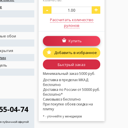
Количество:
ie
-
+
Рассчитать количество
рулонов
ные обои
Купить
окрытия
Добавить в избранное
лин
Быстрый заказ
дель
Минимальный заказ 5000 руб.
Доставка в пределах МКАД
бесплатно
Доставка по России от 50000 руб.
бесплатно*
Самовывоз бесплатно
При покупке обоев скидка на
255-04-74
плитку
* - уточняйте у менеджеров
ся публичной офертой