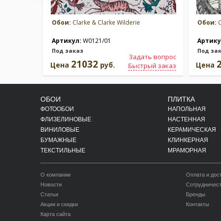
Обои:
Clarke & Clarke Wilderie
Обои:
C
Артикул:
W0121/01
Артику
Под заказ
Под за
Задать вопрос
21032
Цена
руб.
Цена
Быстрый заказ
ОБОИ
ПЛИТКА
ФОТООБОИ
НАПОЛЬНАЯ
ФЛИЗЕЛИНОВЫЕ
НАСТЕННАЯ
ВИНИЛОВЫЕ
КЕРАМИЧЕСКАЯ
БУМАЖНЫЕ
КЛИНКЕРНАЯ
ТЕКСТИЛЬНЫЕ
МРАМОРНАЯ
О компании
Оплата и дос
Новости
Сотрудничес
Статьи
Бренды
Акции и скидки
Контакты
Карта сайта