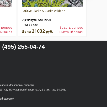
Обои:
Clarke & Clarke Wilderie
Обои:
Cla
Артикул:
W0119/05
Артикул
Под заказ
Под зака
 вопрос
Задать вопрос
21032
2
Цена
руб.
Цена
й заказ
Быстрый заказ
 (495) 255-04-74
оскве и Московской области
9, к.1, ТК «Каширский двор №1», 2 этаж, пав. 2-С105.
ной офертой