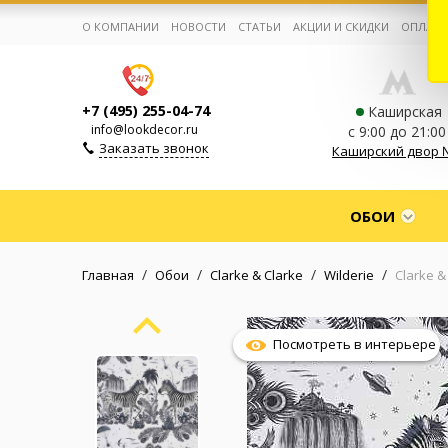
О КОМПАНИИ
НОВОСТИ
СТАТЬИ
АКЦИИ И СКИДКИ
ОПЛАТА
+7 (495) 255-04-74
Каширская
info@lookdecor.ru
с 9:00 до 21:00
Заказать звонок
Каширский двор 
Корзина:
0
ОБОИ
Избранное:
0 товаров
/
/
/
/
Главная
Обои
Clarke & Clarke
Wilderie
Clarke &
Каталог
Посмотреть в интерьере
Компания
Личный кабинет