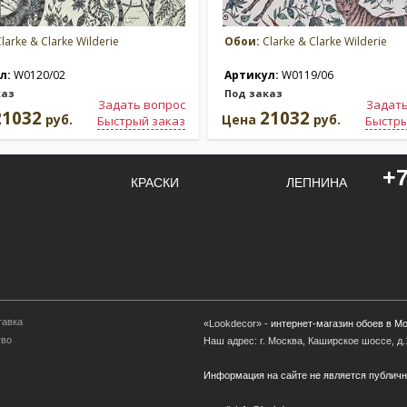
larke & Clarke Wilderie
Обои:
Clarke & Clarke Wilderie
л:
W0120/02
Артикул:
W0119/06
каз
Под заказ
Задать вопрос
Задать
21032
21032
руб.
Цена
руб.
Быстрый заказ
Быстры
+7
КРАСКИ
ЛЕПНИНА
тавка
«Lookdecor» -
интернет-магазин обоев в М
тво
Наш адрес: г. Москва, Каширское шоссе, д.1
Информация на сайте не является публич