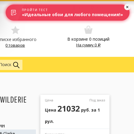
Вход
Москва
ПРОЙТИ ТЕСТ
«Идеальные обои для любого помещения!»
В корзине
0
позиций
списке избранного
На сумму
0
0 товаров
Обои
Поиск
 WILDERIE
Цена
Под заказ
21032
Цена
руб.
за 1
рул.
/01
 & Clarke