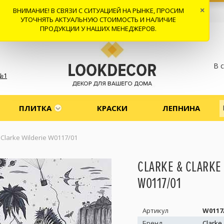
ВНИМАНИЕ! В СВЯЗИ С СИТУАЦИЕЙ НА РЫНКЕ, ПРОСИМ
×
 И ДОСТАВКА
СОТРУДНИЧЕСТВО
КОНТАКТЫ
ОТЗЫВЫ
УТОЧНЯТЬ АКТУАЛЬНУЮ СТОИМОСТЬ И НАЛИЧИЕ
ПРОДУКЦИИ У НАШИХ МЕНЕДЖЕРОВ.
В 
№1
ПЛИТКА
КРАСКИ
ЛЕПНИНА
 Clarke Wilderie W0117/01
CLARKE & CLARKE
W0117/01
Артикул
W0117
Бренд
Clarke