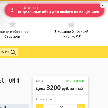
Вход
Москва
ПРОЙТИ ТЕСТ
«Идеальные обои для любого помещения!»
В корзине
0
позиций
списке избранного
На сумму
0
0 товаров
Обои
Поиск
ECTION 4
Цена
Есть на складе
3200
Цена
руб.
за 1 м2
Количество:
1
-
+
Wall