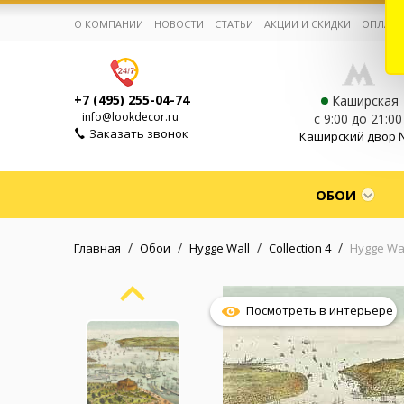
О КОМПАНИИ
НОВОСТИ
СТАТЬИ
АКЦИИ И СКИДКИ
ОПЛАТА
+7 (495) 255-04-74
Каширская
info@lookdecor.ru
с 9:00 до 21:00
Заказать звонок
Каширский двор 
Корзина:
0
ОБОИ
Избранное:
0 товаров
/
/
/
/
Главная
Обои
Hygge Wall
Collection 4
Hygge Wal
Каталог
Посмотреть в интерьере
Компания
Личный кабинет