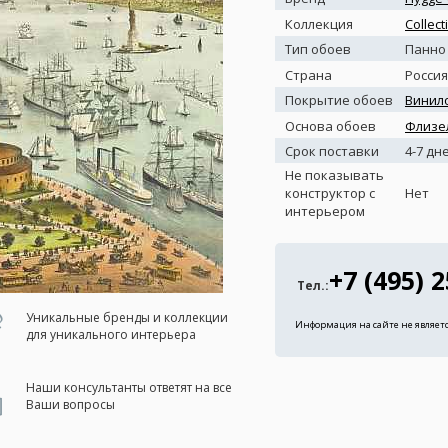
Коллекция
Collect
Тип обоев
Панно
Страна
Россия
Покрытие обоев
Винил
Основа обоев
Флизе
Срок поставки
4-7 дн
Не показывать
конструктор с
Нет
интерьером
+7 (495) 
Тел.:
Уникальные бренды и коллекции
Информация на сайте не являет
для уникального интерьера
Наши консультанты ответят на все
Ваши вопросы