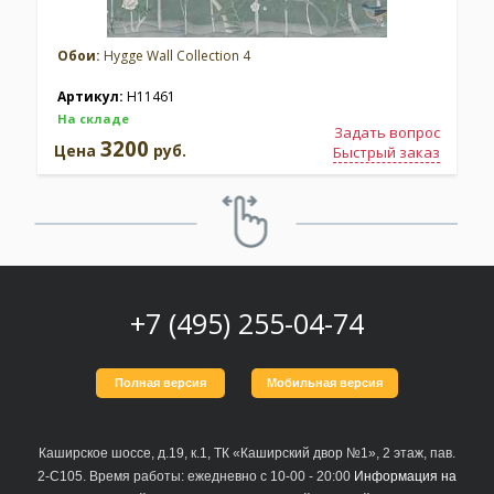
Обои:
Hygge Wall Collection 4
Артикул:
H11461
На складе
Задать вопрос
3200
Цена
руб.
Быстрый заказ
+7 (495) 255-04-74
Полная версия
Мобильная версия
Каширское шоссе, д.19, к.1, ТК «Каширский двор №1», 2 этаж, пав.
2-С105. Время работы: ежедневно с 10-00 - 20:00
Информация на