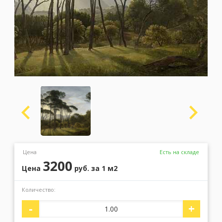
Москва
(сменить город)
Заказать обратный звонок
Цена
Есть на складе
3200
Цена
руб.
за 1 м2
Количество:
-
+