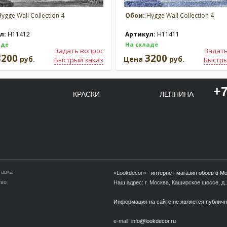
ygge Wall Collection 4
Обои:
Hygge Wall Collection 4
л:
H11412
Артикул:
H11411
аде
На складе
Задать вопрос
Задать
3200
3200
руб.
Цена
руб.
Быстрый заказ
Быстры
+7
КРАСКИ
ЛЕПНИНА
тавка
«Lookdecor» -
интернет-магазин обоев в М
тво
Наш адрес: г. Москва, Каширское шоссе, д.1
Информация на сайте не является публич
e-mail:
info@lookdecor.ru