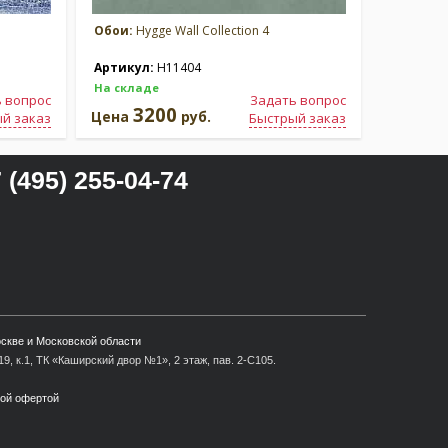
Обои:
Hygge Wall Collection 4
Обои:
Hyg
Артикул:
H11404
Артикул
На складе
На склад
 вопрос
Задать вопрос
3200
3
Цена
руб.
Цена
й заказ
Быстрый заказ
 (495) 255-04-74
оскве и Московской области
9, к.1, ТК «Каширский двор №1», 2 этаж, пав. 2-С105.
ной офертой