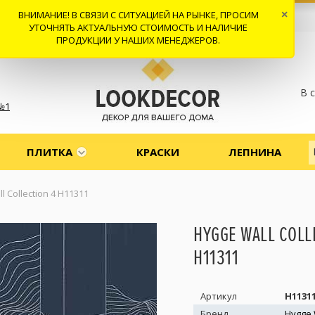
ВНИМАНИЕ! В СВЯЗИ С СИТУАЦИЕЙ НА РЫНКЕ, ПРОСИМ
×
 И ДОСТАВКА
СОТРУДНИЧЕСТВО
КОНТАКТЫ
ОТЗЫВЫ
УТОЧНЯТЬ АКТУАЛЬНУЮ СТОИМОСТЬ И НАЛИЧИЕ
ПРОДУКЦИИ У НАШИХ МЕНЕДЖЕРОВ.
В 
№1
ПЛИТКА
КРАСКИ
ЛЕПНИНА
l Collection 4 H11311
HYGGE WALL COLL
H11311
Артикул
H1131
Бренд
Hygge 