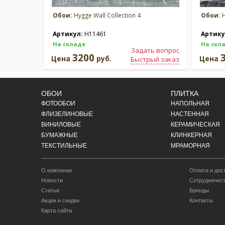
Обои:
Hygge Wall Collection 4
Обои:
H
Артикул:
H11461
Артику
На складе
На скл
Задать вопрос
3200
Цена
руб.
Цена
Быстрый заказ
ОБОИ
ПЛИТКА
ФОТООБОИ
НАПОЛЬНАЯ
ФЛИЗЕЛИНОВЫЕ
НАСТЕННАЯ
ВИНИЛОВЫЕ
КЕРАМИЧЕСКАЯ
БУМАЖНЫЕ
КЛИНКЕРНАЯ
ТЕКСТИЛЬНЫЕ
МРАМОРНАЯ
О компании
Оплата и дос
Новости
Сотрудничес
Статьи
Бренды
Акции и скидки
Контакты
Карта сайта