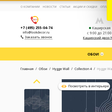
О КОМПАНИИ
НОВОСТИ
СТАТЬИ
АКЦИИ И СКИДКИ
ОПЛАТА
+7 (495) 255-04-74
Каширская
info@lookdecor.ru
с 9:00 до 21:00
Заказать звонок
Каширский двор 
Корзина:
0
ОБОИ
Избранное:
0 товаров
/
/
/
/
Главная
Обои
Hygge Wall
Collection 4
Hygge Wal
Каталог
Посмотреть в интерьере
Компания
Личный кабинет