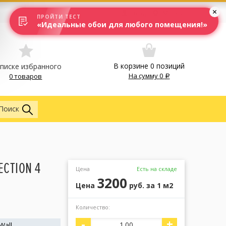
Вход
Москва
ПРОЙТИ ТЕСТ
«Идеальные обои для любого помещения!»
В корзине
0
позиций
списке избранного
На сумму
0
0 товаров
Обои
Поиск
ECTION 4
Цена
Есть на складе
3200
Цена
руб.
за 1 м2
Количество:
1
-
+
Wall