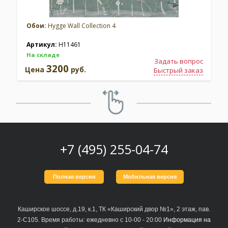
Обои:
Hygge Wall Collection 4
Артикул:
H11461
На складе
Задать вопрос
3200
Цена
руб.
Быстрый заказ
+7 (495) 255-04-74
Полная версия
Мобильная версия
Каширское шоссе, д.19, к.1, ТК «Каширский двор №1», 2 этаж, пав.
2-С105. Время работы: ежедневно с 10-00 - 20:00
Информация на