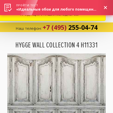
ВНИМАНИЕ! В СВЯЗИ С СИТУАЦИЕЙ НА РЫНКЕ, ПРОСИМ
×
ПРОЙТИ ТЕСТ
«Идеальные обои для любого помещения!»
УТОЧНЯТЬ АКТУАЛЬНУЮ СТОИМОСТЬ И НАЛИЧИЕ
ПРОДУКЦИИ У НАШИХ МЕНЕДЖЕРОВ.
+7 (495)
255-04-74
Наш телефон:
Корзина:
0
HYGGE WALL COLLECTION 4 H11331
Избранное:
0 товаров
Каталог
Компания
Личный кабинет