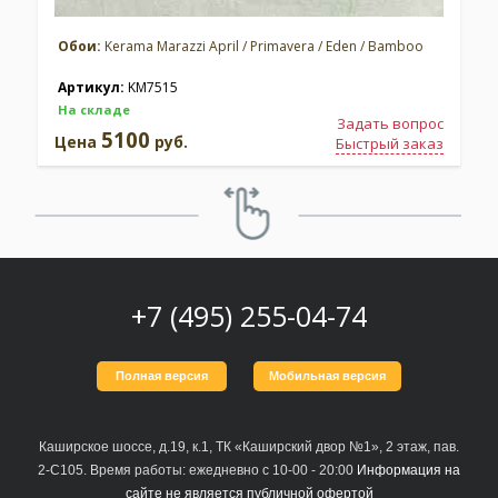
Обои:
Kerama Marazzi April / Primavera / Eden / Bamboo
Артикул:
KM7515
На складе
Задать вопрос
5100
Цена
руб.
Быстрый заказ
+7 (495) 255-04-74
Полная версия
Мобильная версия
Каширское шоссе, д.19, к.1, ТК «Каширский двор №1», 2 этаж, пав.
2-С105. Время работы: ежедневно с 10-00 - 20:00
Информация на
сайте не является публичной офертой