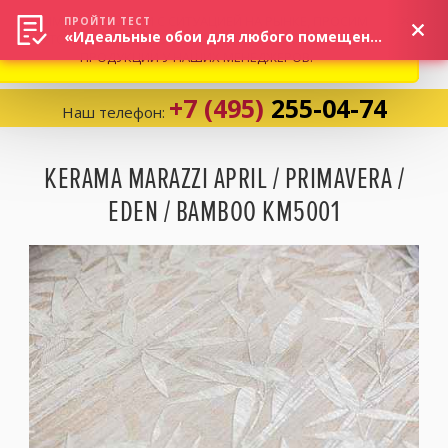
ВНИМАНИЕ! В СВЯЗИ С СИТУАЦИЕЙ НА РЫНКЕ, ПРОСИМ
×
ПРОЙТИ ТЕСТ
«Идеальные обои для любого помещения!»
УТОЧНЯТЬ АКТУАЛЬНУЮ СТОИМОСТЬ И НАЛИЧИЕ
ПРОДУКЦИИ У НАШИХ МЕНЕДЖЕРОВ.
+7 (495)
255-04-74
Наш телефон:
Корзина:
0
KERAMA MARAZZI APRIL / PRIMAVERA /
EDEN / BAMBOO KM5001
Избранное:
0 товаров
Каталог
Компания
Личный кабинет