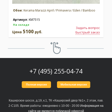
Обои:
Kerama Marazzi April / Primavera / Eden / Bamboo
Артикул:
KM7515
На складе
Задать вопрос
5100
Цена
руб.
Быстрый заказ
+7 (495) 255-04-74
Полная версия
Мобильная версия
Каширское шоссе, д.19, к.1, ТК «Каширский двор №1», 2 этаж, пав.
2-С105. Время работы: ежедневно с 10-00 - 20:00
Информация на
сайте не является публичной офертой