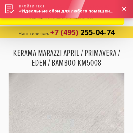
ВНИМАНИЕ! В СВЯЗИ С СИТУАЦИЕЙ НА РЫНКЕ, ПРОСИМ
×
ПРОЙТИ ТЕСТ
«Идеальные обои для любого помещения!»
УТОЧНЯТЬ АКТУАЛЬНУЮ СТОИМОСТЬ И НАЛИЧИЕ
ПРОДУКЦИИ У НАШИХ МЕНЕДЖЕРОВ.
+7 (495)
255-04-74
Наш телефон:
Корзина:
0
KERAMA MARAZZI APRIL / PRIMAVERA /
EDEN / BAMBOO KM5008
Избранное:
0 товаров
Каталог
Компания
Личный кабинет