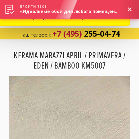
ВНИМАНИЕ! В СВЯЗИ С СИТУАЦИЕЙ НА РЫНКЕ, ПРОСИМ
×
ПРОЙТИ ТЕСТ
«Идеальные обои для любого помещения!»
УТОЧНЯТЬ АКТУАЛЬНУЮ СТОИМОСТЬ И НАЛИЧИЕ
ПРОДУКЦИИ У НАШИХ МЕНЕДЖЕРОВ.
+7 (495)
255-04-74
Наш телефон:
Корзина:
0
KERAMA MARAZZI APRIL / PRIMAVERA /
EDEN / BAMBOO KM5007
Избранное:
0 товаров
Каталог
Компания
Личный кабинет