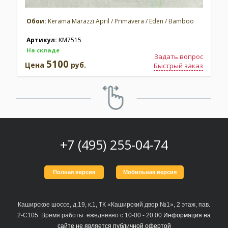
Обои:
Kerama Marazzi April / Primavera / Eden / Bamboo
Артикул:
KM7515
На складе
Задать вопрос
5100
Цена
руб.
Быстрый заказ
+7 (495) 255-04-74
Полная версия
Мобильная версия
Каширское шоссе, д.19, к.1, ТК «Каширский двор №1», 2 этаж, пав.
2-С105. Время работы: ежедневно с 10-00 - 20:00
Информация на
сайте не является публичной офертой