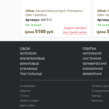
Обои:
Kerama Marazzi April / Primavera /
Обои:
K
Eden / Bamboo
Eden / 
Артикул:
KM7515
Артику
На складе
На скл
Задать вопрос
5100
Цена
руб.
Цена
Быстрый заказ
ОБОИ
ПЛИТКА
ФОТООБОИ
НАПОЛЬНАЯ
ФЛИЗЕЛИНОВЫЕ
НАСТЕННАЯ
ВИНИЛОВЫЕ
КЕРАМИЧЕСКАЯ
БУМАЖНЫЕ
КЛИНКЕРНАЯ
ТЕКСТИЛЬНЫЕ
МРАМОРНАЯ
О компании
Оплата и дос
Новости
Сотрудничес
Статьи
Бренды
Акции и скидки
Контакты
Карта сайта