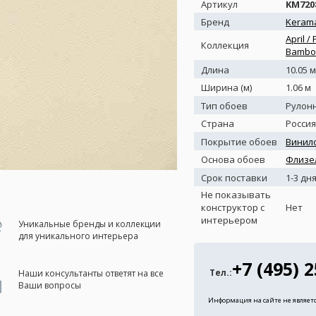
Артикул
KM720
Бренд
Kerama
April /
Коллекция
Bambo
Длина
10.05 м
Ширина (м)
1.06 м
Тип обоев
Рулон
Страна
Россия
Покрытие обоев
Винил
Основа обоев
Флизе
Срок поставки
1-3 дн
Не показывать
конструктор с
Нет
интерьером
Уникальные бренды и коллекции
для уникального интерьера
+7 (495) 
Тел.:
Наши консультанты ответят на все
Ваши вопросы
Информация на сайте не являет