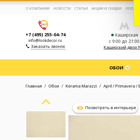
О КОМПАНИИ
НОВОСТИ
СТАТЬИ
АКЦИИ И СКИДКИ
ОПЛАТА
+7 (495) 255-04-74
Каширская
info@lookdecor.ru
с 9:00 до 21:00
Заказать звонок
Каширский двор 
Корзина:
0
ОБОИ
Избранное:
0 товаров
/
/
/
Главная
Обои
Kerama Marazzi
April / Primavera 
Каталог
Посмотреть в интерьере
Компания
Личный кабинет