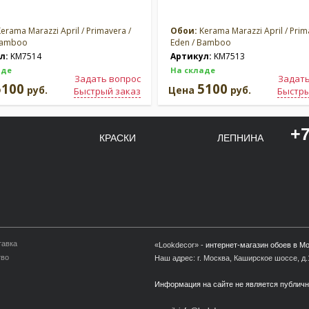
erama Marazzi April / Primavera /
Обои:
Kerama Marazzi April / Prim
Bamboo
Eden / Bamboo
л:
KM7514
Артикул:
KM7513
аде
На складе
Задать вопрос
Задать
5100
5100
руб.
Цена
руб.
Быстрый заказ
Быстры
+7
КРАСКИ
ЛЕПНИНА
тавка
«Lookdecor» -
интернет-магазин обоев в М
тво
Наш адрес: г. Москва, Каширское шоссе, д.1
Информация на сайте не является публич