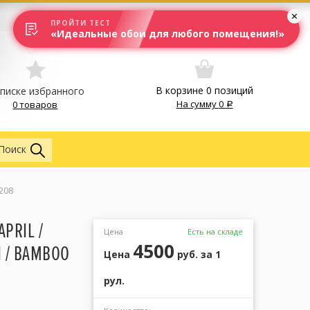
Вход
Москва
ПРОЙТИ ТЕСТ
«Идеальные обои для любого помещения!»
В корзине
0
позиций
списке избранного
На сумму
0
0 товаров
Обои
Поиск
208
PRIL /
Цена
Есть на складе
4500
N / BAMBOO
Цена
руб.
за 1
рул.