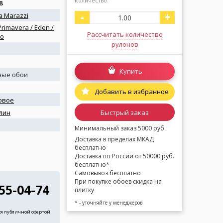
Количество:
8
-
+
 Marazzi
 Primavera / Eden /
Рассчитать количество
o
рулонов
Купить
ные обои
Добавить в избранное
овое
Быстрый заказ
лин
я
Минимальный заказ 5000 руб.
Доставка в пределах МКАД
бесплатно
Доставка по России от 50000 руб.
бесплатно*
Самовывоз бесплатно
При покупке обоев скидка на
255-04-74
плитку
* - уточняйте у менеджеров
ся публичной офертой