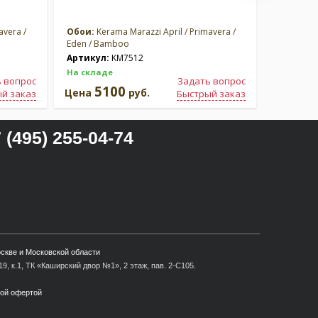
avera /
Обои:
Kerama Marazzi April / Primavera /
Обои:
Ker
Eden / Bamboo
Eden / B
Артикул:
KM7512
Артикул
На складе
На склад
 вопрос
Задать вопрос
5100
5
Цена
руб.
Цена
й заказ
Быстрый заказ
 (495) 255-04-74
оскве и Московской области
9, к.1, ТК «Каширский двор №1», 2 этаж, пав. 2-С105.
ной офертой