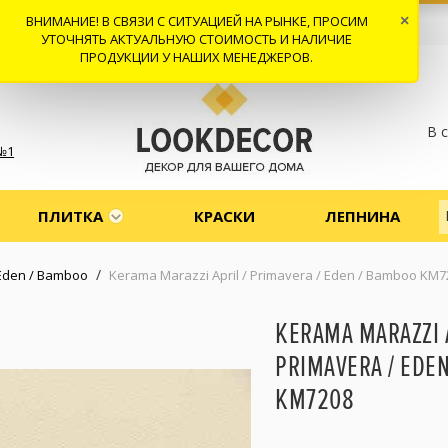
ВНИМАНИЕ! В СВЯЗИ С СИТУАЦИЕЙ НА РЫНКЕ, ПРОСИМ
×
 И ДОСТАВКА
СОТРУДНИЧЕСТВО
КОНТАКТЫ
ОТЗЫВЫ
УТОЧНЯТЬ АКТУАЛЬНУЮ СТОИМОСТЬ И НАЛИЧИЕ
ПРОДУКЦИИ У НАШИХ МЕНЕДЖЕРОВ.
В 
№1
ПЛИТКА
КРАСКИ
ЛЕПНИНА
/
/ Eden / Bamboo
Kerama Marazzi April / Primavera / Eden / Bamboo KM7
KERAMA MARAZZI A
PRIMAVERA / EDE
KM7208