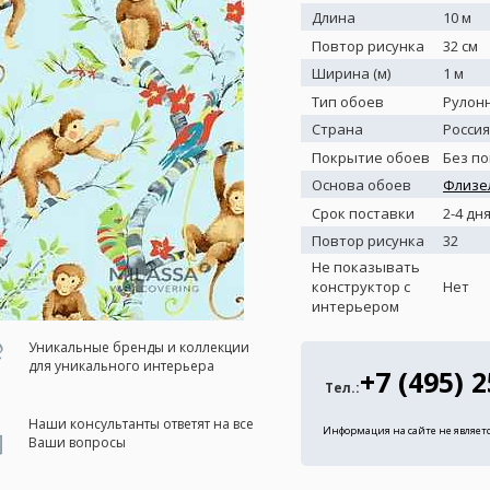
Длина
10 м
Повтор рисунка
32 см
Ширина (м)
1 м
Тип обоев
Рулон
Страна
Россия
Покрытие обоев
Без п
Основа обоев
Флизе
Срок поставки
2-4 дн
Повтор рисунка
32
Не показывать
конструктор с
Нет
интерьером
Уникальные бренды и коллекции
для уникального интерьера
+7 (495) 
Тел.:
Наши консультанты ответят на все
Информация на сайте не являет
Ваши вопросы