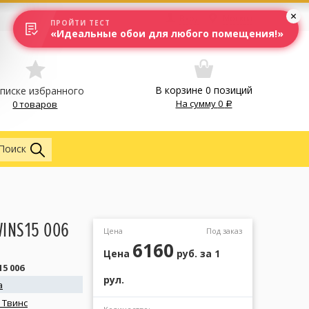
Вход
Москва
ПРОЙТИ ТЕСТ
«Идеальные обои для любого помещения!»
В корзине
0
позиций
списке избранного
На сумму
0
0 товаров
Обои
Поиск
WINS15 006
Цена
Под заказ
6160
Цена
руб.
за 1
5 006
рул.
a
/ Твинс