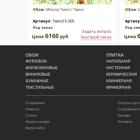
Обои:
Milassa Twins / Твинс
Обои:
M
Артикул:
Twins15 005
Артику
Под заказ
Под за
Задать вопрос
6160
Цена
руб.
Цена
Быстрый заказ
ОБОИ
ПЛИТКА
ФОТООБОИ
НАПОЛЬНАЯ
ФЛИЗЕЛИНОВЫЕ
НАСТЕННАЯ
ВИНИЛОВЫЕ
КЕРАМИЧЕСКАЯ
БУМАЖНЫЕ
КЛИНКЕРНАЯ
ТЕКСТИЛЬНЫЕ
МРАМОРНАЯ
О компании
Оплата и дос
Новости
Сотрудничес
Статьи
Бренды
Акции и скидки
Контакты
Карта сайта