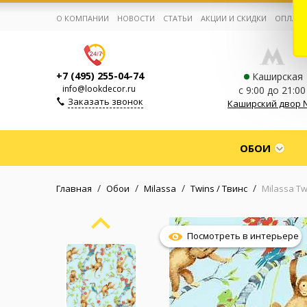
О КОМПАНИИ
НОВОСТИ
СТАТЬИ
АКЦИИ И СКИДКИ
ОПЛАТА
+7 (495) 255-04-74
Каширская
info@lookdecor.ru
с 9:00 до 21:00
Заказать звонок
Каширский двор 
Корзина:
0
ОБОИ
Избранное:
0 товаров
/
/
/
/
Главная
Обои
Milassa
Twins / Твинс
Milassa Tw
Каталог
Посмотреть в интерьере
Компания
Личный кабинет