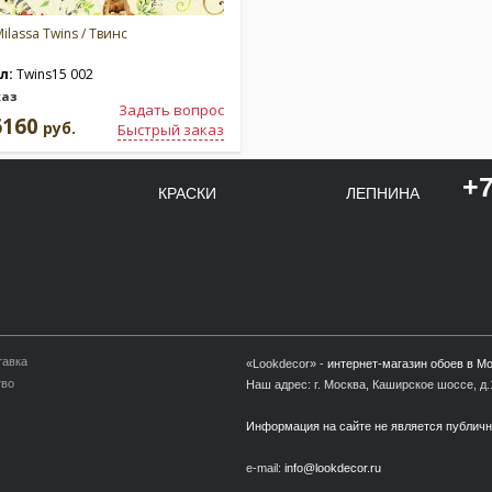
ilassa Twins / Твинс
л:
Twins15 002
каз
Задать вопрос
6160
руб.
Быстрый заказ
+7
КРАСКИ
ЛЕПНИНА
тавка
«Lookdecor» -
интернет-магазин обоев в М
тво
Наш адрес: г. Москва, Каширское шоссе, д.1
Информация на сайте не является публич
e-mail:
info@lookdecor.ru