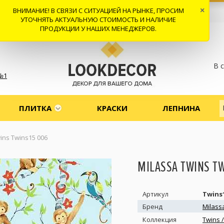
ВНИМАНИЕ! В СВЯЗИ С СИТУАЦИЕЙ НА РЫНКЕ, ПРОСИМ
×
 И ДОСТАВКА
СОТРУДНИЧЕСТВО
КОНТАКТЫ
ОТЗЫВЫ
УТОЧНЯТЬ АКТУАЛЬНУЮ СТОИМОСТЬ И НАЛИЧИЕ
ПРОДУКЦИИ У НАШИХ МЕНЕДЖЕРОВ.
В 
№1
ПЛИТКА
КРАСКИ
ЛЕПНИНА
ins Twins15 006
MILASSA TWINS T
Артикул
Twins1
Бренд
Milass
Коллекция
Twins 