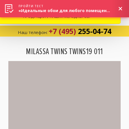
ВНИМАНИЕ! В СВЯЗИ С СИТУАЦИЕЙ НА РЫНКЕ, ПРОСИМ
×
ПРОЙТИ ТЕСТ
«Идеальные обои для любого помещения!»
УТОЧНЯТЬ АКТУАЛЬНУЮ СТОИМОСТЬ И НАЛИЧИЕ
ПРОДУКЦИИ У НАШИХ МЕНЕДЖЕРОВ.
+7 (495)
255-04-74
Наш телефон:
Корзина:
0
MILASSA TWINS TWINS19 011
Избранное:
0 товаров
Каталог
Компания
Личный кабинет