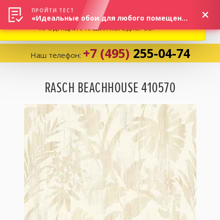
ВНИМАНИЕ! В СВЯЗИ С СИТУАЦИЕЙ НА РЫНКЕ, ПРОСИМ
×
ПРОЙТИ ТЕСТ
«Идеальные обои для любого помещения!»
УТОЧНЯТЬ АКТУАЛЬНУЮ СТОИМОСТЬ И НАЛИЧИЕ
ПРОДУКЦИИ У НАШИХ МЕНЕДЖЕРОВ.
+7 (495)
255-04-74
Наш телефон:
Корзина:
0
RASCH BEACHHOUSE 410570
Избранное:
0 товаров
Каталог
Компания
Личный кабинет