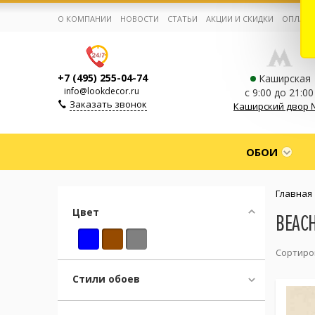
О КОМПАНИИ
НОВОСТИ
СТАТЬИ
АКЦИИ И СКИДКИ
ОПЛАТА
+7 (495) 255-04-74
Каширская
info@lookdecor.ru
с 9:00 до 21:00
Заказать звонок
Каширский двор 
Корзина:
0
ОБОИ
Избранное:
0 товаров
Главная
Цвет
BEAC
Каталог
Сортиро
Компания
Стили обоев
Личный кабинет