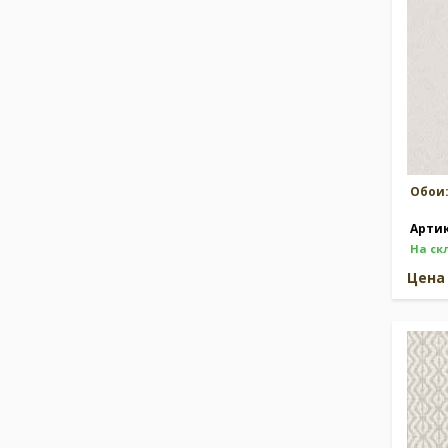
Обои
Арти
На ск
Цен