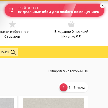
Вход
Москва
ПРОЙТИ ТЕСТ
«Идеальные обои для любого помещения!»
В корзине
0
позиций
списке избранного
На сумму
0
0 товаров
Везде
Поиск
Товаров в категории: 18
1
2
Вперед