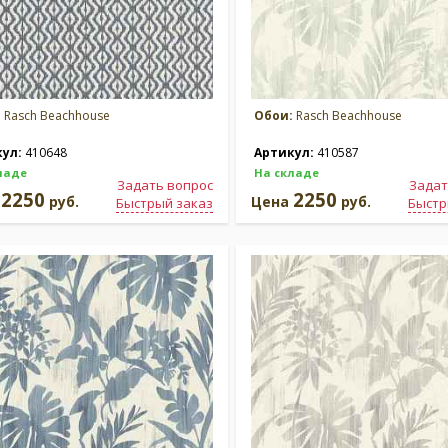
:
Rasch Beachhouse
Обои:
Rasch Beachhouse
кул:
410648
Артикул:
410587
ладе
На складе
Задать вопрос
Задат
2250
2250
а
руб.
Цена
руб.
Быстрый заказ
Быстр