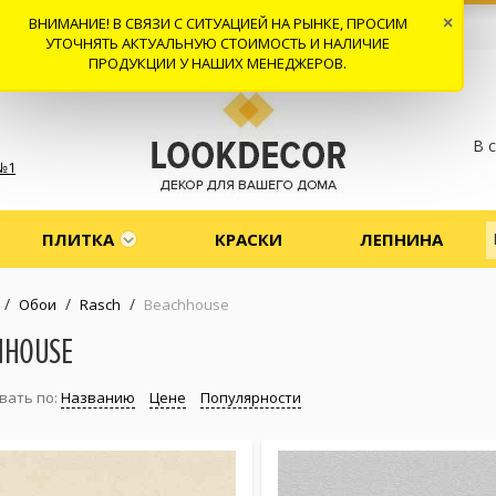
ВНИМАНИЕ! В СВЯЗИ С СИТУАЦИЕЙ НА РЫНКЕ, ПРОСИМ
×
 И ДОСТАВКА
СОТРУДНИЧЕСТВО
КОНТАКТЫ
ОТЗЫВЫ
УТОЧНЯТЬ АКТУАЛЬНУЮ СТОИМОСТЬ И НАЛИЧИЕ
ПРОДУКЦИИ У НАШИХ МЕНЕДЖЕРОВ.
В 
№1
ПЛИТКА
КРАСКИ
ЛЕПНИНА
/
/
/
Обои
Rasch
Beachhouse
HHOUSE
вать по:
Названию
Цене
Популярности