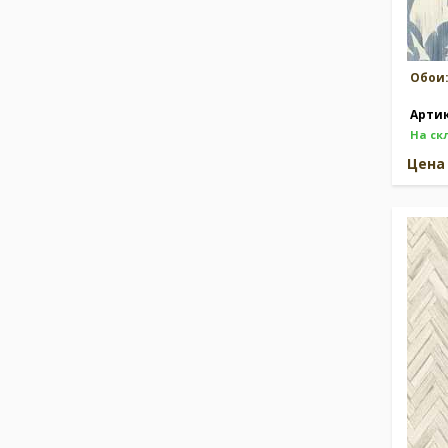
Обои
Арти
На ск
Цен