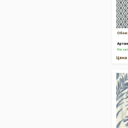
Обои
Арти
На ск
Цен