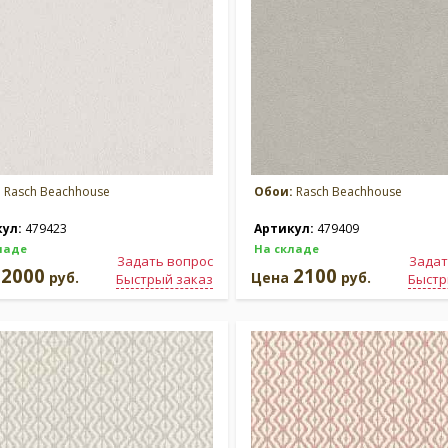
:
Rasch Beachhouse
Обои:
Rasch Beachhouse
кул:
479423
Артикул:
479409
ладе
На складе
Задать вопрос
Задат
2000
2100
а
руб.
Цена
руб.
Быстрый заказ
Быстр