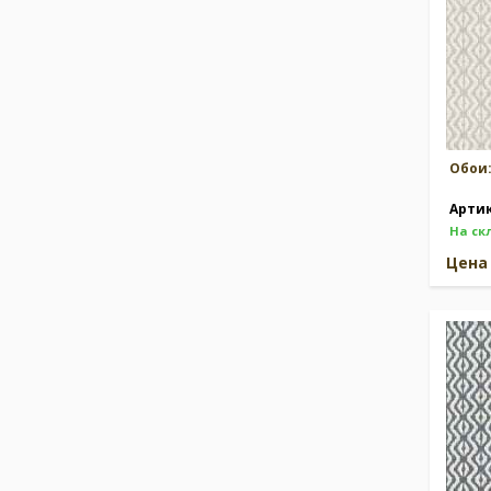
Обои
Арти
На ск
Цен