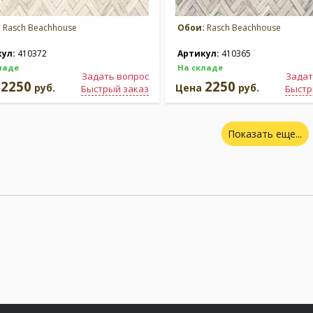
:
Rasch Beachhouse
Обои:
Rasch Beachhouse
кул:
410372
Артикул:
410365
ладе
На складе
Задать вопрос
Задат
2250
2250
а
руб.
Цена
руб.
Быстрый заказ
Быстр
Показать еще...