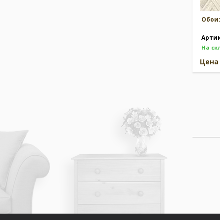
Обои
Арти
На ск
Цен