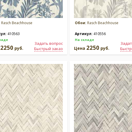
:
Rasch Beachhouse
Обои:
Rasch Beachhouse
кул:
410563
Артикул:
410556
ладе
На складе
Задать вопрос
Задат
2250
2250
а
руб.
Цена
руб.
Быстрый заказ
Быстр