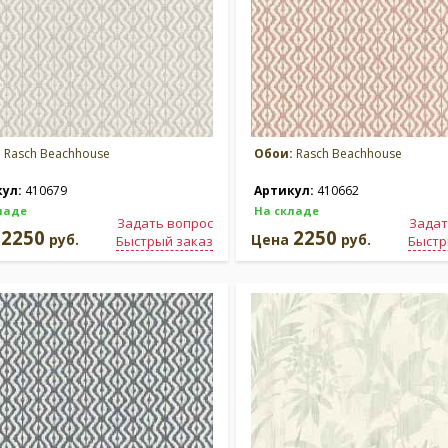
:
Rasch Beachhouse
Обои:
Rasch Beachhouse
кул:
410679
Артикул:
410662
ладе
На складе
Задать вопрос
Задат
2250
2250
а
руб.
Цена
руб.
Быстрый заказ
Быстр