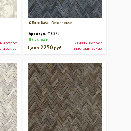
Обои:
Rasch Beachhouse
Артикул:
410389
На складе
ь вопрос
Задать вопрос
2250
Цена
руб.
ый заказ
Быстрый заказ