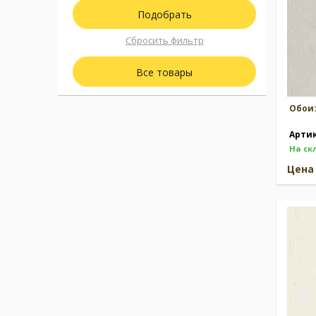
Сбросить фильтр
Все товары
Обои
Арти
На ск
Цен