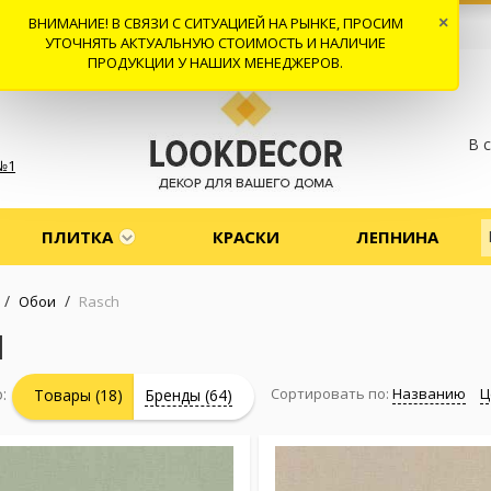
ВНИМАНИЕ! В СВЯЗИ С СИТУАЦИЕЙ НА РЫНКЕ, ПРОСИМ
×
 И ДОСТАВКА
СОТРУДНИЧЕСТВО
КОНТАКТЫ
ОТЗЫВЫ
УТОЧНЯТЬ АКТУАЛЬНУЮ СТОИМОСТЬ И НАЛИЧИЕ
ПРОДУКЦИИ У НАШИХ МЕНЕДЖЕРОВ.
В 
№1
ПЛИТКА
КРАСКИ
ЛЕПНИНА
/
/
Обои
Rasch
H
:
Сортировать по:
Названию
Ц
Товары (18)
Бренды (64)