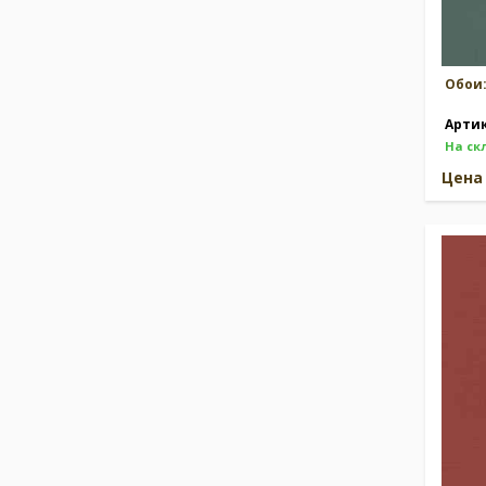
Обои
Арти
На ск
Цен