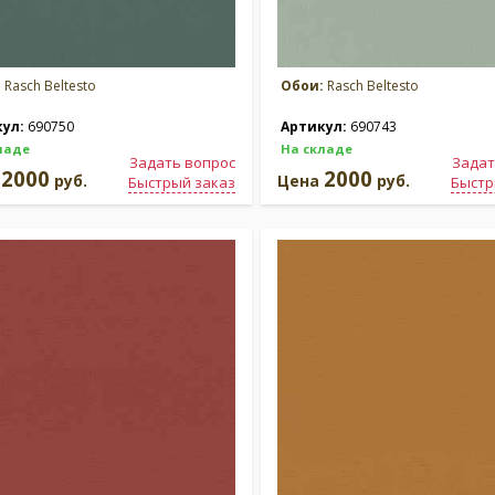
:
Rasch Beltesto
Обои:
Rasch Beltesto
кул:
690750
Артикул:
690743
ладе
На складе
Задать вопрос
Задат
2000
2000
а
руб.
Цена
руб.
Быстрый заказ
Быстр