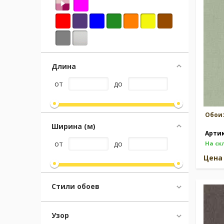
Москва
(сменить город)
Заказать обратный звонок
Длина
от
до
Обои
Ширина (м)
Арти
от
до
На ск
Цен
Стили обоев
Узор