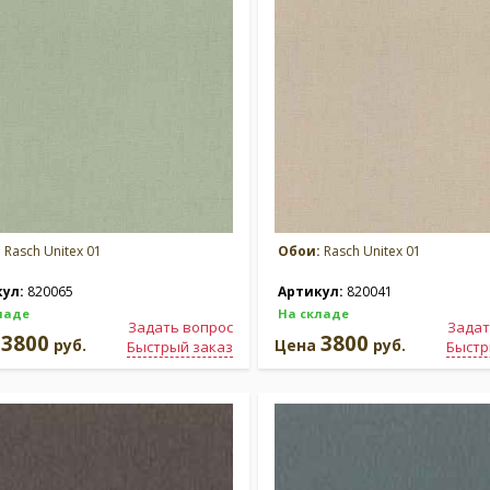
:
Rasch Unitex 01
Обои:
Rasch Unitex 01
кул:
820065
Артикул:
820041
ладе
На складе
Задать вопрос
Задат
3800
3800
а
руб.
Цена
руб.
Быстрый заказ
Быстр