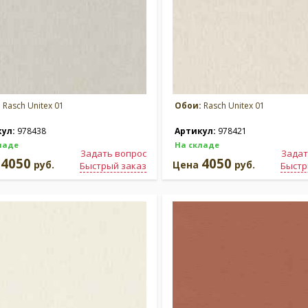
:
Rasch Unitex 01
Обои:
Rasch Unitex 01
кул:
978438
Артикул:
978421
ладе
На складе
Задать вопрос
Задат
4050
4050
а
руб.
Цена
руб.
Быстрый заказ
Быстр