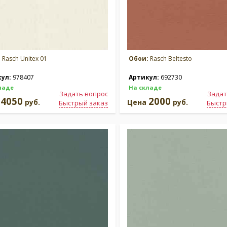
:
Rasch Unitex 01
Обои:
Rasch Beltesto
кул:
978407
Артикул:
692730
ладе
На складе
Задать вопрос
Задат
4050
2000
а
руб.
Цена
руб.
Быстрый заказ
Быстр