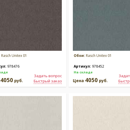
:
Rasch Unitex 01
Обои:
Rasch Unitex 01
кул:
978476
Артикул:
978452
ладе
На складе
Задать вопрос
Задат
4050
4050
а
руб.
Цена
руб.
Быстрый заказ
Быстр