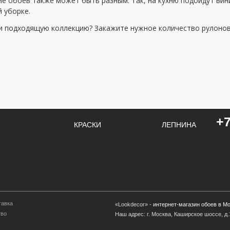
е обоев также может быть разным. Так, на кухню подойдут вин
 уборке.
 подходящую коллекцию? Закажите нужное количество рулонов в
+7
КРАСКИ
ЛЕПНИНА
тавка
«Lookdecor» -
интернет-магазин обоев в М
тво
Наш адрес: г. Москва, Каширское шоссе, д.1