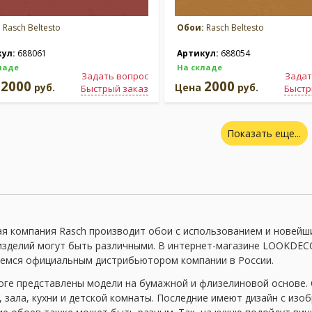
:
Rasch Beltesto
Обои:
Rasch Beltesto
кул:
688061
Артикул:
688054
ладе
На складе
Задать вопрос
Задат
2000
2000
а
руб.
Цена
руб.
Быстрый заказ
Быстр
Показать еще...
я компания Rasch производит обои с использованием и новейши
изделий могут быть различными. В интернет-магазине LOOKDECO
емся официальным дистрибьютором компании в России.
оге представлены модели на бумажной и флизелиновой основе. 
, зала, кухни и детской комнаты. Последние имеют дизайн с из