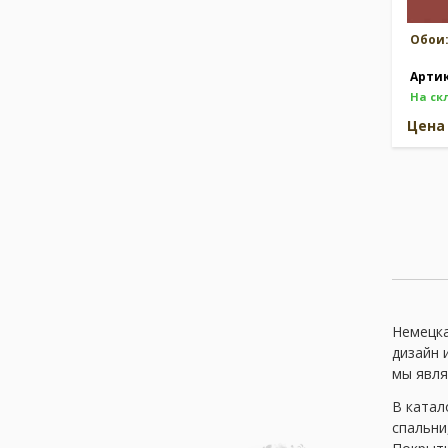
Обои
Арти
На ск
Цен
Немецка
дизайн 
мы явля
В катал
спальни