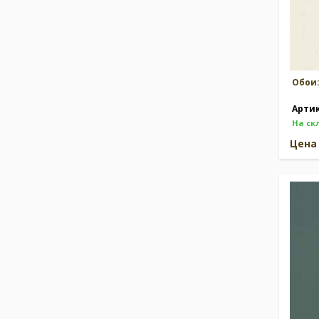
Обои
Арти
На ск
Цен