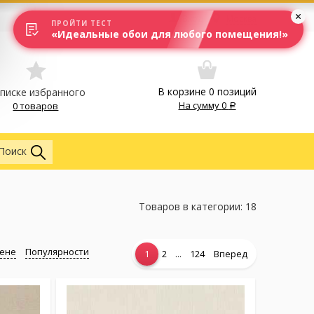
Вход
Москва
ПРОЙТИ ТЕСТ
«Идеальные обои для любого помещения!»
В корзине
0
позиций
списке избранного
На сумму
0
0 товаров
Везде
Поиск
Товаров в категории: 18
ене
Популярности
...
1
2
124
Вперед