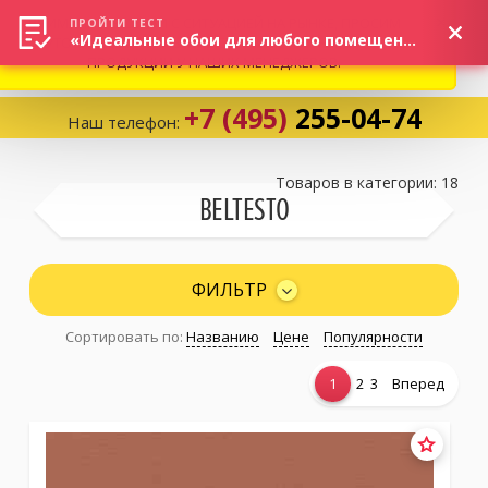
ВНИМАНИЕ! В СВЯЗИ С СИТУАЦИЕЙ НА РЫНКЕ, ПРОСИМ
×
ПРОЙТИ ТЕСТ
«Идеальные обои для любого помещения!»
УТОЧНЯТЬ АКТУАЛЬНУЮ СТОИМОСТЬ И НАЛИЧИЕ
ПРОДУКЦИИ У НАШИХ МЕНЕДЖЕРОВ.
+7 (495)
255-04-74
Наш телефон:
Корзина:
0
Товаров в категории: 18
BELTESTO
Избранное:
0 товаров
ФИЛЬТР
Сортировать по:
Названию
Цене
Популярности
Каталог
1
2
3
Вперед
Компания
Личный кабинет