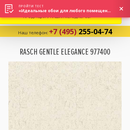
ВНИМАНИЕ! В СВЯЗИ С СИТУАЦИЕЙ НА РЫНКЕ, ПРОСИМ
×
ПРОЙТИ ТЕСТ
«Идеальные обои для любого помещения!»
УТОЧНЯТЬ АКТУАЛЬНУЮ СТОИМОСТЬ И НАЛИЧИЕ
ПРОДУКЦИИ У НАШИХ МЕНЕДЖЕРОВ.
+7 (495)
255-04-74
Наш телефон:
Корзина:
0
RASCH GENTLE ELEGANCE 977400
Избранное:
0 товаров
Каталог
Компания
Личный кабинет