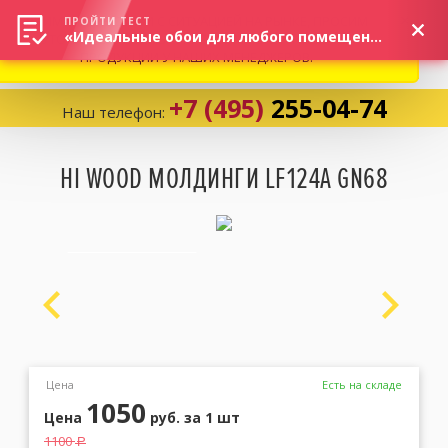
ВНИМАНИЕ! В СВЯЗИ С СИТУАЦИЕЙ НА РЫНКЕ, ПРОСИМ
×
ПРОЙТИ ТЕСТ
«Идеальные обои для любого помещения!»
УТОЧНЯТЬ АКТУАЛЬНУЮ СТОИМОСТЬ И НАЛИЧИЕ
ПРОДУКЦИИ У НАШИХ МЕНЕДЖЕРОВ.
+7 (495)
255-04-74
Наш телефон:
Корзина:
0
HI WOOD МОЛДИНГИ LF124A GN68
Избранное:
0 товаров
Каталог
Компания
Цена
Есть на складе
1050
Цена
руб.
за 1 шт
Личный кабинет
1100
a