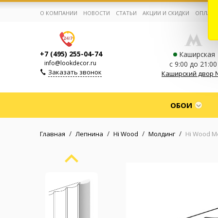
О КОМПАНИИ
НОВОСТИ
СТАТЬИ
АКЦИИ И СКИДКИ
ОПЛАТА
+7 (495) 255-04-74
Каширская
info@lookdecor.ru
с 9:00 до 21:00
Заказать звонок
Каширский двор 
Корзина:
0
ОБОИ
Избранное:
0 товаров
/
/
/
/
Главная
Лепнина
Hi Wood
Молдинг
Hi Wood М
Каталог
Компания
Личный кабинет