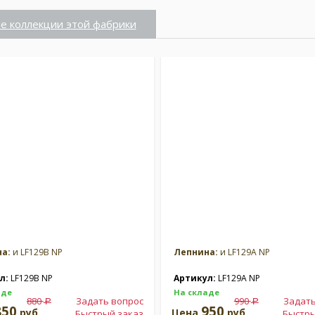
е коллекции этой фабрики
а:
и LF129B NP
Лепнина:
и LF129A NP
л:
LF129B NP
Артикул:
LF129A NP
аде
На складе
880
Задать вопрос
990
Задать
a
a
850
950
руб.
Цена
руб.
Быстрый заказ
Быстры