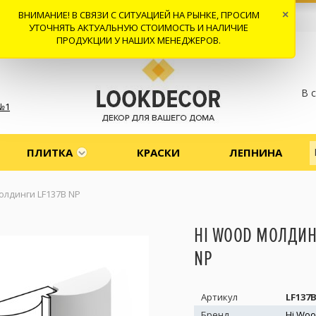
ВНИМАНИЕ! В СВЯЗИ С СИТУАЦИЕЙ НА РЫНКЕ, ПРОСИМ
×
 И ДОСТАВКА
СОТРУДНИЧЕСТВО
КОНТАКТЫ
ОТЗЫВЫ
УТОЧНЯТЬ АКТУАЛЬНУЮ СТОИМОСТЬ И НАЛИЧИЕ
ПРОДУКЦИИ У НАШИХ МЕНЕДЖЕРОВ.
В 
№1
ПЛИТКА
КРАСКИ
ЛЕПНИНА
олдинги LF137B NP
HI WOOD МОЛДИН
NP
Артикул
LF137
Бренд
Hi Wo