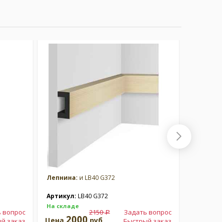
Лепнина:
и LB40 G372
Лепнина
Артикул:
LB40 G372
Артикул
На складе
На склад
 вопрос
2150
Задать вопрос
a
2000
2
Цена
руб.
Цена
й заказ
Быстрый заказ