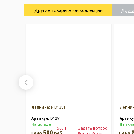
Другие товары этой коллекции
Други
Лепнина:
и D12V1
Лепнин
Артикул:
D12V1
Артику
На складе
На скл
560
Задать вопрос
a
500
Цена
руб.
Цена
Быстрый заказ