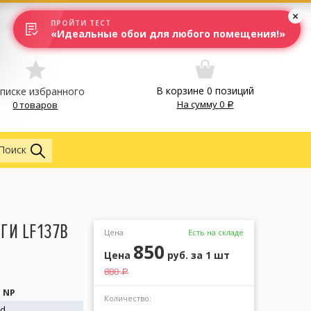
Вход
Москва
ПРОЙТИ ТЕСТ
«Идеальные обои для любого помещения!»
В корзине
0
позиций
списке избранного
На сумму
0
0 товаров
Лепнина
Поиск
ГИ LF137B
Цена
Есть на складе
850
Цена
руб.
за 1 шт
880
a
B NP
Количество:
od