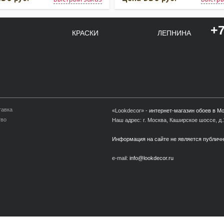
+7
КРАСКИ
ЛЕПНИНА
тавка
«Lookdecor» -
интернет-магазин обоев в М
тво
Наш адрес: г. Москва, Каширское шоссе, д.1
Информация на сайте не является публич
e-mail:
info@lookdecor.ru