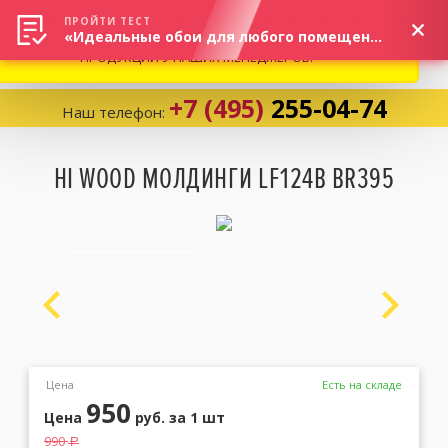
ВНИМАНИЕ! В СВЯЗИ С СИТУАЦИЕЙ НА РЫНКЕ, ПРОСИМ
×
ПРОЙТИ ТЕСТ
«Идеальные обои для любого помещения!»
УТОЧНЯТЬ АКТУАЛЬНУЮ СТОИМОСТЬ И НАЛИЧИЕ
ПРОДУКЦИИ У НАШИХ МЕНЕДЖЕРОВ.
+7 (495)
255-04-74
Наш телефон:
Корзина:
0
HI WOOD МОЛДИНГИ LF124B BR395
Избранное:
0 товаров
Каталог
Компания
Цена
Есть на складе
950
Цена
руб.
за 1 шт
Личный кабинет
990
a