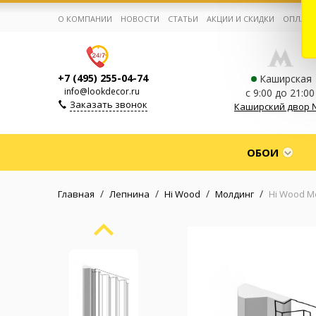
О КОМПАНИИ
НОВОСТИ
СТАТЬИ
АКЦИИ И СКИДКИ
ОПЛАТА
+7 (495) 255-04-74
Каширская
info@lookdecor.ru
с 9:00 до 21:00
Заказать звонок
Каширский двор 
Корзина:
0
ОБОИ
Избранное:
0 товаров
/
/
/
/
Главная
Лепнина
Hi Wood
Молдинг
Hi Wood М
Каталог
Компания
Личный кабинет