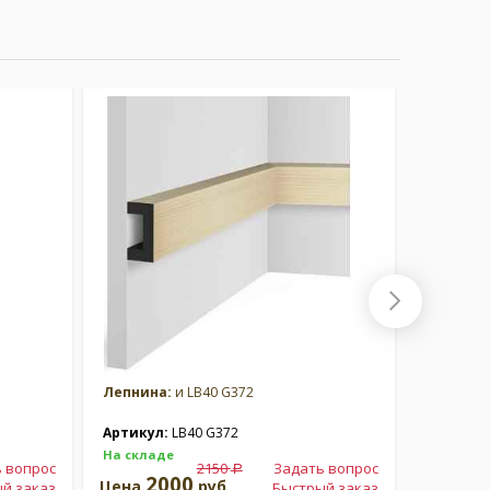
Лепнина:
и LB40 G372
Лепнина
Артикул:
LB40 G372
Артикул
На складе
На склад
 вопрос
2150
Задать вопрос
a
2000
2
Цена
руб.
Цена
й заказ
Быстрый заказ