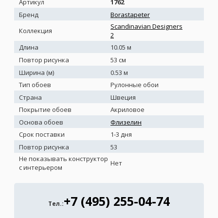
Артикул
1762
Бренд
Borastapeter
Scandinavian Designers
Коллекция
2
Длина
10.05 м
Повтор рисунка
53 см
Ширина (м)
0.53 м
Тип обоев
Рулонные обои
Страна
Швеция
Покрытие обоев
Акриловое
Основа обоев
Флизелин
Срок поставки
1-3 дня
Повтор рисунка
53
Не показывать конструктор
Нет
с интерьером
+7 (495) 255-04-74
Тел.: