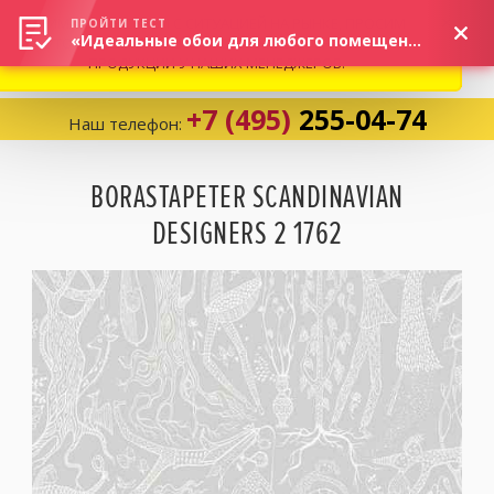
ВНИМАНИЕ! В СВЯЗИ С СИТУАЦИЕЙ НА РЫНКЕ, ПРОСИМ
×
ПРОЙТИ ТЕСТ
«Идеальные обои для любого помещения!»
УТОЧНЯТЬ АКТУАЛЬНУЮ СТОИМОСТЬ И НАЛИЧИЕ
ПРОДУКЦИИ У НАШИХ МЕНЕДЖЕРОВ.
+7 (495)
255-04-74
Наш телефон:
Корзина:
0
BORASTAPETER SCANDINAVIAN
DESIGNERS 2 1762
Избранное:
0 товаров
Каталог
Компания
Личный кабинет