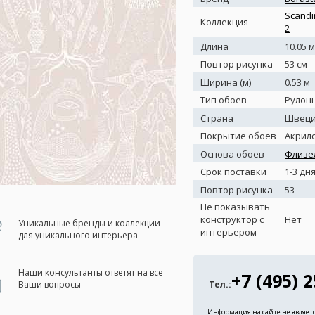
Scandi
Коллекция
2
Длина
10.05 м
Повтор рисунка
53 см
Ширина (м)
0.53 м
Тип обоев
Рулон
Страна
Швец
Покрытие обоев
Акрил
Основа обоев
Флизе
Срок поставки
1-3 дн
Повтор рисунка
53
Не показывать
конструктор с
Нет
Уникальные бренды и коллекции
интерьером
для уникального интерьера
Наши консультанты ответят на все
+7 (495) 
Тел.:
Ваши вопросы
Информация на сайте не являет