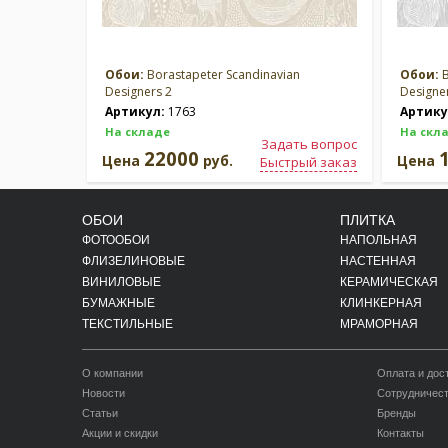
Обои:
Borastapeter Scandinavian
Обои:
B
Designers 2
Designe
Артикул:
1763
Артику
На складе
На скл
Задать вопрос
22000
Цена
руб.
Цена
Быстрый заказ
ОБОИ
ПЛИТКА
ФОТООБОИ
НАПОЛЬНАЯ
ФЛИЗЕЛИНОВЫЕ
НАСТЕННАЯ
ВИНИЛОВЫЕ
КЕРАМИЧЕСКАЯ
БУМАЖНЫЕ
КЛИНКЕРНАЯ
ТЕКСТИЛЬНЫЕ
МРАМОРНАЯ
О компании
Оплата и дос
Новости
Сотрудничес
Статьи
Бренды
Акции и скидки
Контакты