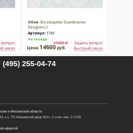
Обои:
Borastapeter Scandinavian
Designers 2
Артикул:
1761
На складе
 вопрос
17400
Задать вопрос
a
14600
Цена
руб.
й заказ
Быстрый заказ
 (495) 255-04-74
оскве и Московской области
9, к.1, ТК «Каширский двор №1», 2 этаж, пав. 2-С105.
ной офертой