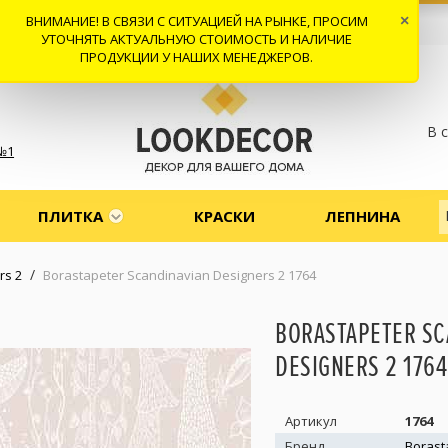
ВНИМАНИЕ! В СВЯЗИ С СИТУАЦИЕЙ НА РЫНКЕ, ПРОСИМ
×
 И ДОСТАВКА
СОТРУДНИЧЕСТВО
КОНТАКТЫ
ОТЗЫВЫ
УТОЧНЯТЬ АКТУАЛЬНУЮ СТОИМОСТЬ И НАЛИЧИЕ
ПРОДУКЦИИ У НАШИХ МЕНЕДЖЕРОВ.
В 
№1
ПЛИТКА
КРАСКИ
ЛЕПНИНА
/
rs 2
Borastapeter Scandinavian Designers 2 1764
BORASTAPETER SC
DESIGNERS 2 1764
Артикул
1764
Бренд
Borast