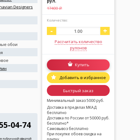
рул.
navian Designers
17400
a
Количество:
-
+
Рассчитать количество
ные обои
рулонов
ия
овое
Купить
лин
я
Добавить в избранное
Быстрый заказ
Минимальный заказ 5000 руб.
Доставка в пределах МКАД
бесплатно
Доставка по России от 50000 руб.
255-04-74
бесплатно*
Самовывоз бесплатно
При покупке обоев скидка на
ся публичной офертой
плитку