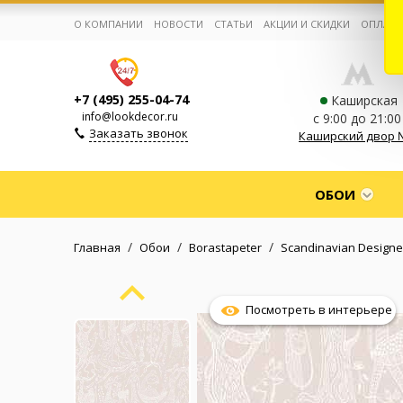
О КОМПАНИИ
НОВОСТИ
СТАТЬИ
АКЦИИ И СКИДКИ
ОПЛАТА
+7 (495) 255-04-74
Каширская
info@lookdecor.ru
с 9:00 до 21:00
Заказать звонок
Каширский двор 
Корзина:
0
ОБОИ
Избранное:
0 товаров
/
/
/
Главная
Обои
Borastapeter
Scandinavian Designe
Каталог
Посмотреть в интерьере
Компания
Личный кабинет