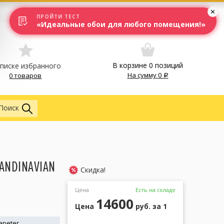
Вход
Москва
ПРОЙТИ ТЕСТ
«Идеальные обои для любого помещения!»
В корзине
0
позиций
списке избранного
На сумму
0
0 товаров
Обои
Поиск
ANDINAVIAN
Скидка!
Цена
Есть на складе
14600
Цена
руб.
за 1
apeter