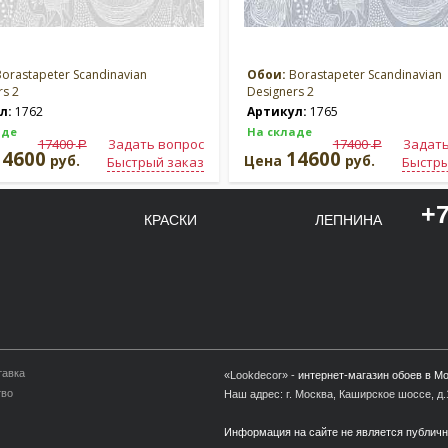
orastapeter Scandinavian
Обои:
Borastapeter Scandinavian
rs 2
Designers 2
л:
1762
Артикул:
1765
аде
На складе
17400
Задать вопрос
17400
Задать
a
a
14600
14600
руб.
Цена
руб.
Быстрый заказ
Быстры
+7
КРАСКИ
ЛЕПНИНА
тавка
«Lookdecor» -
интернет-магазин обоев в М
тво
Наш адрес: г. Москва, Каширское шоссе, д.1
Информация на сайте не является публич