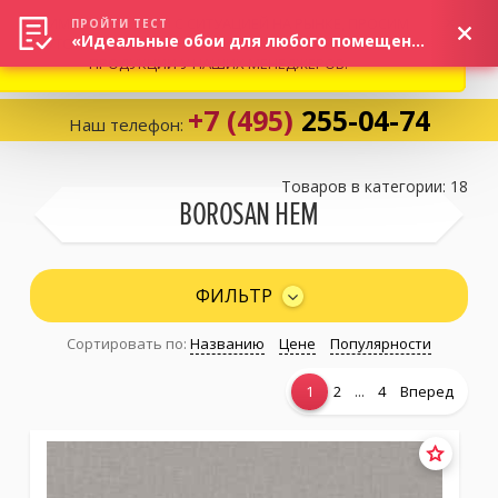
ВНИМАНИЕ! В СВЯЗИ С СИТУАЦИЕЙ НА РЫНКЕ, ПРОСИМ
×
ПРОЙТИ ТЕСТ
«Идеальные обои для любого помещения!»
УТОЧНЯТЬ АКТУАЛЬНУЮ СТОИМОСТЬ И НАЛИЧИЕ
ПРОДУКЦИИ У НАШИХ МЕНЕДЖЕРОВ.
+7 (495)
255-04-74
Наш телефон:
Корзина:
0
Товаров в категории: 18
BOROSAN HEM
Избранное:
0 товаров
ФИЛЬТР
Сортировать по:
Названию
Цене
Популярности
Каталог
...
1
2
4
Вперед
Компания
Личный кабинет